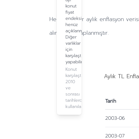
konut
fiyat
Hesaplamalar
aylık
enflasyon veris
endeksi
henüz
açıklanmadı.
alınarak hesaplanmıştır.
Diğer
varlıklar
için
karşılaştırma
yapabilirsiniz.
Konut
Aylık TL Enfl
karşılaştırma,
2010
ve
sonrası
tarihlerde
Tarih
kullanılabilir.
2003-06
2003-07