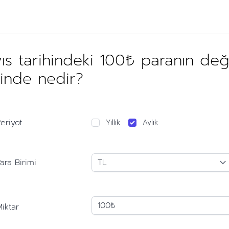
s tarihindeki 100₺ paranın de
hinde nedir?
eriyot
Yıllık
Aylık
ara Birimi
iktar