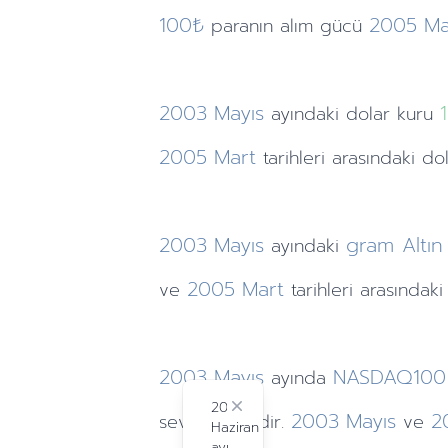
100₺
2005
Ma
paranın alım gücü
2003
Mayıs
1
ayındaki
dolar kuru
2005
Mart
tarihleri arasındaki do
2003
Mayıs
gram Altın
ayındaki
2005
Mart
ve
tarihleri arasındak
2003
Mayıs
NASDAQ10
ayında
2024
Close
2003
Mayıs
2
seviyesindedir.
ve
Haziran
ayı