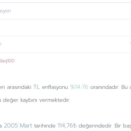
asyon
r
daq100
TL
%14.76
eri
arasındaki
enflasyonu
oranındadır. Bu 
 değer kaybını vermektedir.
2005
Mart
114,76₺
a
tarihinde
değerindedir. Bir ba