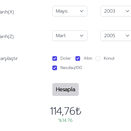
arih(X)
arih(Z)
arşılaştır
Dolar
Altın
Konut
Nasdaq100
Hesapla
114,76₺
%14.76