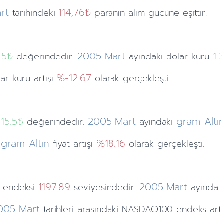
rt
114,76₺
tarihindeki
paranın alım gücüne eşittir.
.5
₺
2005
Mart
1.
değerindedir.
ayındaki
dolar kuru
%-12.67
lar kuru artışı
olarak gerçekleşti.
15.5₺
2005
Mart
gram Altı
değerindedir.
ayındaki
gram Altın
%18.16
i
fiyat artışı
olarak gerçekleşti.
0
1197.89
2005
Mart
endeksi
seviyesindedir.
ayında
005
Mart
tarihleri arasındaki NASDAQ100 endeks art