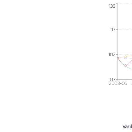
133
133
117
117
102
102
87
87
2003-05
Varlı