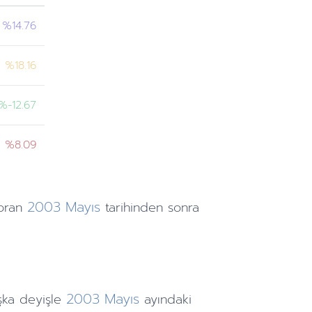
%14.76
%18.16
%-12.67
%8.09
2003
Mayıs
oran
tarihinden
sonra
2003
Mayıs
şka deyişle
ayındaki