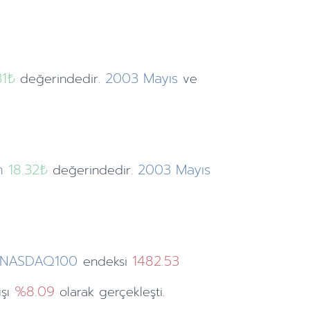
31
₺
2003
Mayıs
değerindedir.
ve
n
18.32₺
2003
Mayıs
değerindedir.
NASDAQ100
1482.53
endeksi
%8.09
ışı
olarak gerçekleşti.