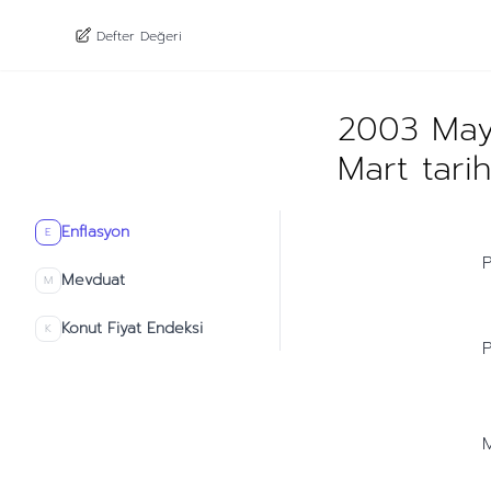
Defter Değeri
2003 Mayı
Mart tari
Enflasyon
E
P
Mevduat
M
Konut Fiyat Endeksi
K
P
M