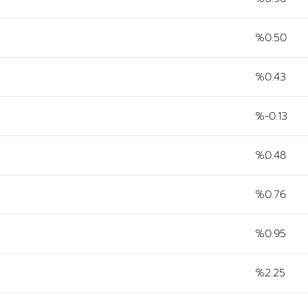
%0.50
%0.43
%-0.13
%0.48
%0.76
%0.95
%2.25