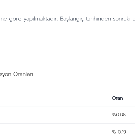
ine göre yapılmaktadır. Başlangıç tarihinden sonraki
asyon Oranları
Oran
%0.08
%-0.19