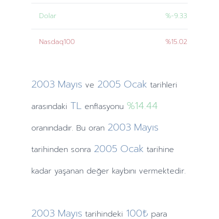
Dolar
%-9.33
Nasdaq100
%15.02
2003
Mayıs
2005
Ocak
ve
tarihleri
TL
%14.44
arasındaki
enflasyonu
2003
Mayıs
oranındadır. Bu oran
2005
Ocak
tarihinden
sonra
tarihine
kadar yaşanan değer kaybını vermektedir.
2003
Mayıs
100₺
tarihindeki
para