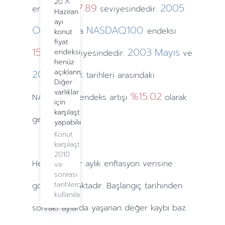
2024
Close
1197.89
2005
endeksi
seviyesindedir.
Haziran
ayı
Ocak
NASDAQ100
ayında
endeksi
konut
fiyat
1519.63
2003
Mayıs
endeksi
seviyesindedir.
ve
henüz
2005
açıklanmadı.
Ocak
tarihleri arasındaki
Diğer
varlıklar
%15.02
NASDAQ100 endeks artışı
olarak
için
karşılaştırma
gerçekleşti.
yapabilirsiniz.
Konut
karşılaştırma,
2010
Hesaplamalar
aylık
enflasyon verisine
ve
sonrası
tarihlerde
göre yapılmaktadır. Başlangıç tarihinden
kullanılabilir.
sonraki
aylarda
yaşanan değer kaybı baz