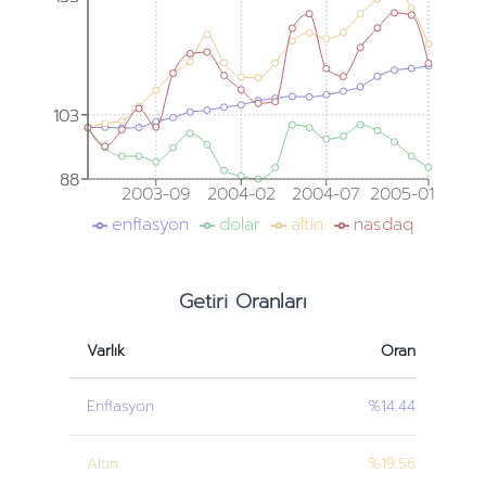
103
103
88
88
2003-09
2004-02
2004-07
2005-01
enflasyon
dolar
altın
nasdaq
Getiri Oranları
Varlık
Oran
Enflasyon
%14.44
Altın
%19.56