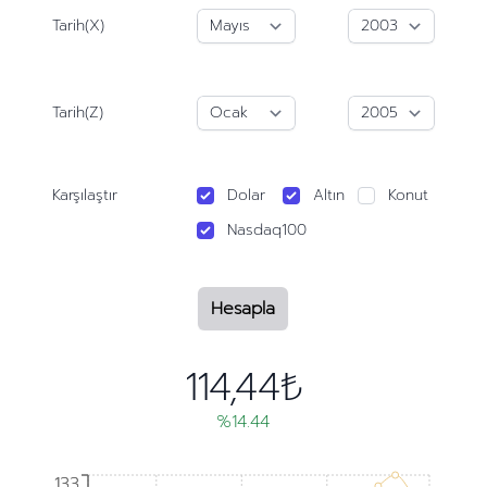
Tarih(X)
Tarih(Z)
Karşılaştır
Dolar
Altın
Konut
Nasdaq100
Hesapla
114,44₺
%14.44
133
133