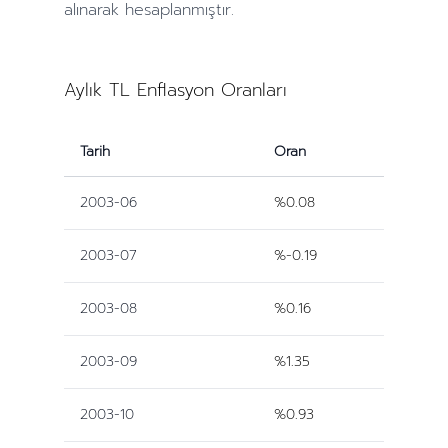
alınarak hesaplanmıştır.
Aylık TL Enflasyon Oranları
Tarih
Oran
2003-06
%0.08
2003-07
%-0.19
2003-08
%0.16
2003-09
%1.35
2003-10
%0.93