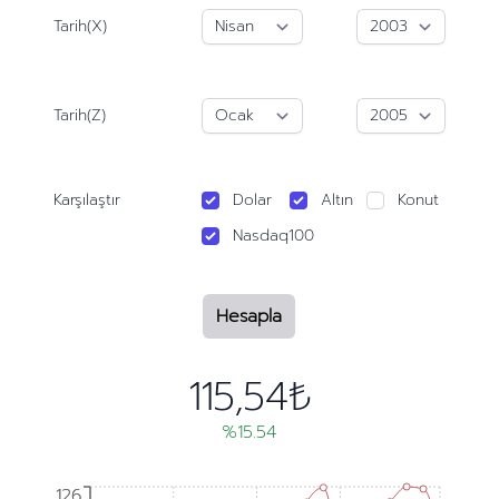
Tarih(X)
Tarih(Z)
Karşılaştır
Dolar
Altın
Konut
Nasdaq100
Hesapla
115,54₺
%15.54
126
126