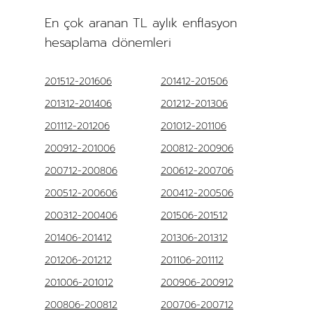
En çok aranan TL aylık enflasyon
hesaplama dönemleri
201512-201606
201412-201506
201312-201406
201212-201306
201112-201206
201012-201106
200912-201006
200812-200906
200712-200806
200612-200706
200512-200606
200412-200506
200312-200406
201506-201512
201406-201412
201306-201312
201206-201212
201106-201112
201006-201012
200906-200912
200806-200812
200706-200712