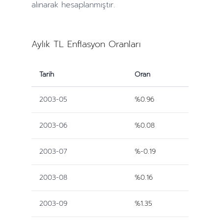
alınarak hesaplanmıştır.
Aylık TL Enflasyon Oranları
Tarih
Oran
2003-05
%0.96
2003-06
%0.08
2003-07
%-0.19
2003-08
%0.16
2003-09
%1.35