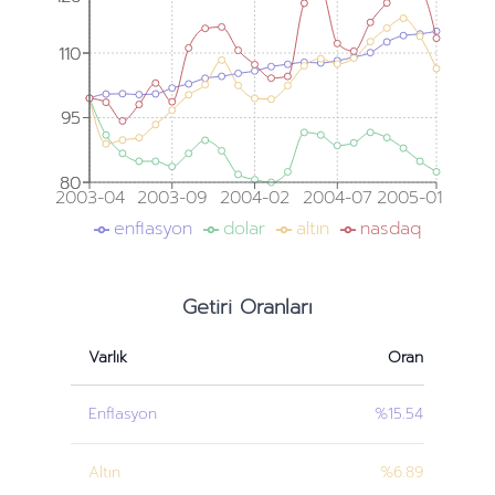
110
110
95
95
80
80
2003-04
2003-09
2004-02
2004-07
2005-01
enflasyon
dolar
altın
nasdaq
Getiri Oranları
Varlık
Oran
Enflasyon
%15.54
Altın
%6.89