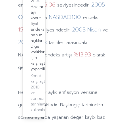
2024
Close
1106.06
2005
endeksi
seviyesindedir.
Haziran
ayı
Ocak
NASDAQ100
ayında
endeksi
konut
fiyat
1519.63
2003
Nisan
endeksi
seviyesindedir.
ve
henüz
2005
açıklanmadı.
Ocak
tarihleri arasındaki
Diğer
varlıklar
%13.93
NASDAQ100 endeks artışı
olarak
için
karşılaştırma
gerçekleşti.
yapabilirsiniz.
Konut
karşılaştırma,
2010
Hesaplamalar
aylık
enflasyon verisine
ve
sonrası
tarihlerde
göre yapılmaktadır. Başlangıç tarihinden
kullanılabilir.
sonraki
aylarda
yaşanan değer kaybı baz