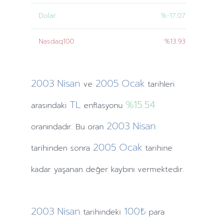
Dolar
%-17.07
Nasdaq100
%13.93
2003
Nisan
2005
Ocak
ve
tarihleri
TL
%15.54
arasındaki
enflasyonu
2003
Nisan
oranındadır. Bu oran
2005
Ocak
tarihinden
sonra
tarihine
kadar yaşanan değer kaybını vermektedir.
2003
Nisan
100₺
tarihindeki
para