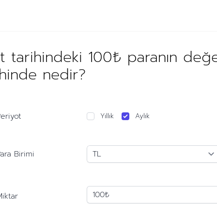
 tarihindeki 100₺ paranın değ
ihinde nedir?
eriyot
Yıllık
Aylık
ara Birimi
iktar