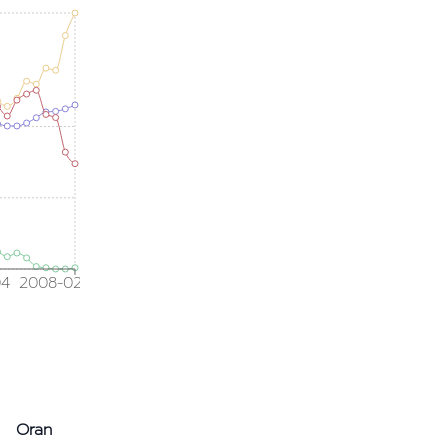
04
2008-02
Oran