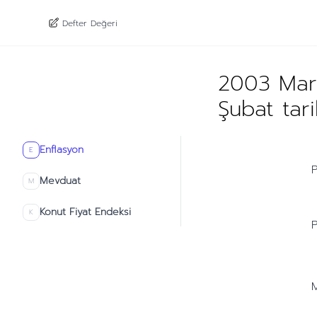
Defter Değeri
2003 Mart
Şubat tar
Enflasyon
E
P
Mevduat
M
Konut Fiyat Endeksi
K
P
M