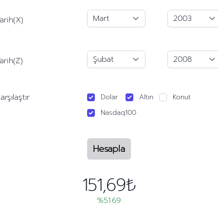
arih(X)
arih(Z)
arşılaştır
Dolar
Altın
Konut
Nasdaq100
Hesapla
151,69₺
%51.69