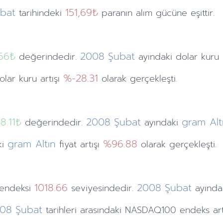
bat
151,69₺
tarihindeki
paranın alım gücüne eşittir.
.66
₺
2008
Şubat
değerindedir.
ayındaki
dolar kuru
%-28.31
dolar kuru artışı
olarak gerçekleşti.
18.11₺
2008
Şubat
gram Alt
değerindedir.
ayındaki
gram Altın
%96.88
ki
fiyat artışı
olarak gerçekleşti.
1018.66
2008
Şubat
endeksi
seviyesindedir.
ayında
08
Şubat
tarihleri arasındaki NASDAQ100 endeks ar