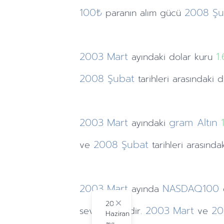
100₺
2008
Şu
paranın alım gücü
2003
Mart
1
ayındaki
dolar kuru
2008
Şubat
tarihleri arasındaki 
2003
Mart
gram Altın
ayındaki
2008
Şubat
ve
tarihleri arasında
2003
Mart
NASDAQ100
ayında
2024
Close
2003
Mart
20
seviyesindedir.
ve
Haziran
ayı