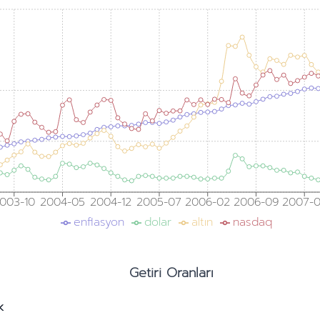
003-10
2004-05
2004-12
2005-07
2006-02
2006-09
2007-
enflasyon
dolar
altın
nasdaq
Getiri Oranları
k