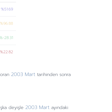
%51.69
%96.88
%-28.31
%22.82
2003
Mart
 oran
tarihinden
sonra
2003
Mart
şka deyişle
ayındaki