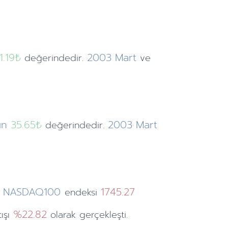
1.19
₺
2003
Mart
değerindedir.
ve
ın
35.65₺
2003
Mart
değerindedir.
NASDAQ100
1745.27
endeksi
%22.82
tışı
olarak gerçekleşti.