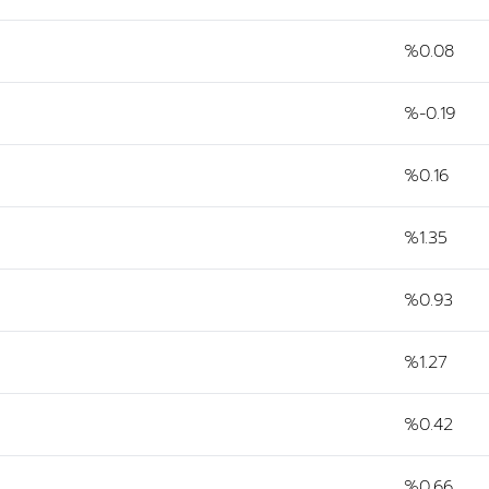
%0.08
%-0.19
%0.16
%1.35
%0.93
%1.27
%0.42
%0.66