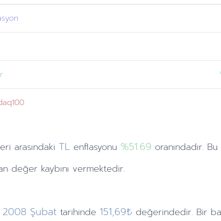
asyon
r
daq100
TL
%51.69
leri
arasındaki
enflasyonu
oranındadır. Bu
n değer kaybını vermektedir.
2008
Şubat
151,69₺
tarihinde
değerindedir. Bir ba