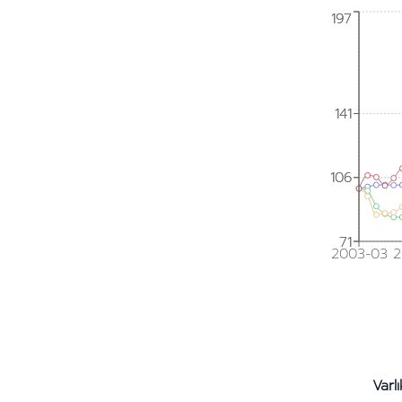
197
197
141
141
106
106
71
71
2003-03
2
Varlı