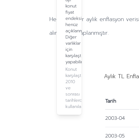
konut
fiyat
Hesaplamalar
aylık
enflasyon veris
endeksi
henüz
açıklanmadı.
alınarak hesaplanmıştır.
Diğer
varlıklar
için
karşılaştırma
yapabilirsiniz.
Konut
Aylık TL Enfl
karşılaştırma,
2010
ve
sonrası
tarihlerde
Tarih
kullanılabilir.
2003-04
2003-05