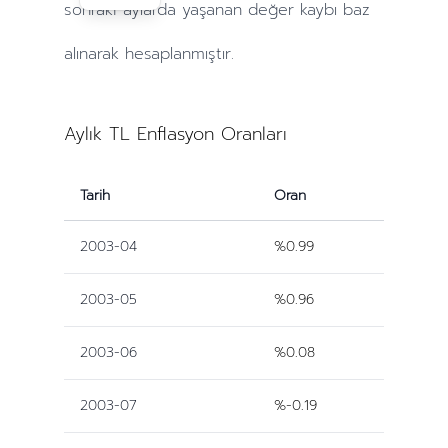
sonraki
aylarda
yaşanan değer kaybı baz
alınarak hesaplanmıştır.
Aylık TL Enflasyon Oranları
Tarih
Oran
2003-04
%0.99
2003-05
%0.96
2003-06
%0.08
2003-07
%-0.19