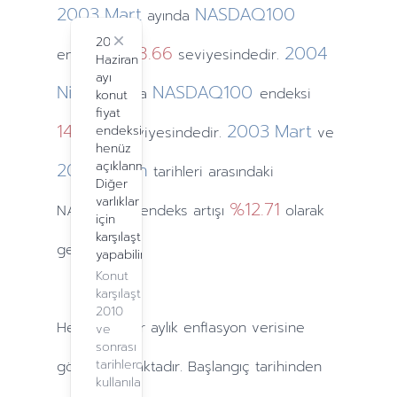
2003
Mart
NASDAQ100
ayında
2024
Close
1018.66
2004
endeksi
seviyesindedir.
Haziran
ayı
Nisan
NASDAQ100
ayında
endeksi
konut
fiyat
1401.36
2003
Mart
endeksi
seviyesindedir.
ve
henüz
2004
açıklanmadı.
Nisan
tarihleri arasındaki
Diğer
varlıklar
%12.71
NASDAQ100 endeks artışı
olarak
için
karşılaştırma
gerçekleşti.
yapabilirsiniz.
Konut
karşılaştırma,
2010
Hesaplamalar
aylık
enflasyon verisine
ve
sonrası
tarihlerde
göre yapılmaktadır. Başlangıç tarihinden
kullanılabilir.