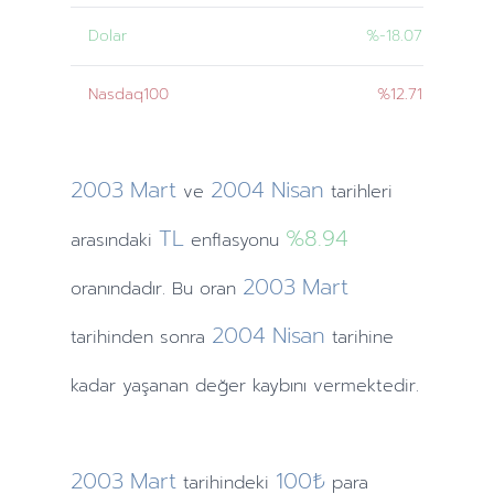
Dolar
%-18.07
Nasdaq100
%12.71
2003
Mart
2004
Nisan
ve
tarihleri
TL
%8.94
arasındaki
enflasyonu
2003
Mart
oranındadır. Bu oran
2004
Nisan
tarihinden
sonra
tarihine
kadar yaşanan değer kaybını vermektedir.
2003
Mart
100₺
tarihindeki
para