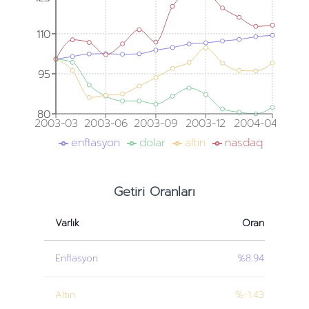
110
110
95
95
80
80
2003-03
2003-06
2003-09
2003-12
2004-04
enflasyon
dolar
altın
nasdaq
Getiri Oranları
Varlık
Oran
Enflasyon
%8.94
Altın
%-1.43