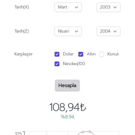
Tarih(X)
Tarih(Z)
Karşılaştır
Dolar
Altın
Konut
Nasdaq100
Hesapla
108,94₺
%8.94
125
125