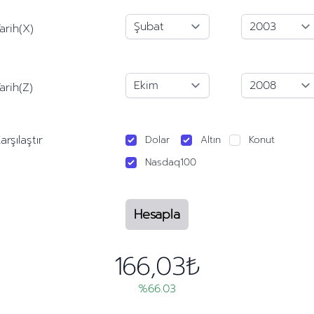
arih(X)
arih(Z)
arşılaştır
Dolar
Altın
Konut
Nasdaq100
Hesapla
166,03₺
%66.03