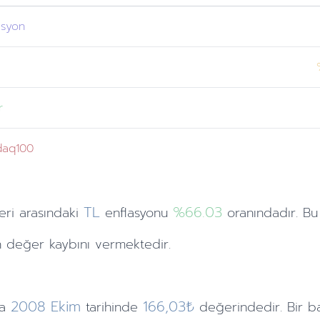
asyon
r
daq100
TL
%66.03
eri
arasındaki
enflasyonu
oranındadır. Bu
 değer kaybını vermektedir.
2008
Ekim
166,03₺
a
tarihinde
değerindedir. Bir b