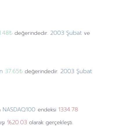
1.48
₺
2003
Şubat
değerindedir.
ve
ın
37.65₺
2003
Şubat
değerindedir.
NASDAQ100
1334.78
a
endeksi
%20.03
ışı
olarak gerçekleşti.