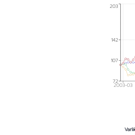
203
203
142
142
107
107
72
72
2003-03
Varlı