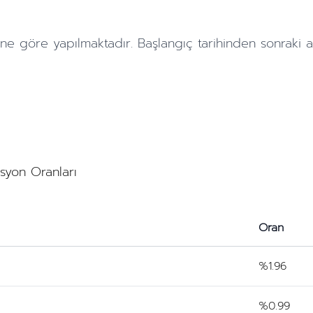
ne göre yapılmaktadır. Başlangıç tarihinden sonraki
a
asyon Oranları
Oran
%1.96
%0.99