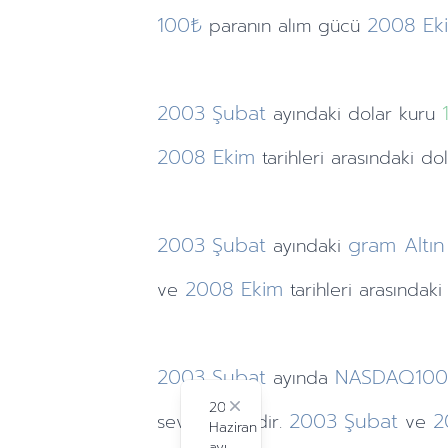
100₺
2008
Ek
paranın alım gücü
2003
Şubat
ayındaki
dolar kuru
2008
Ekim
tarihleri arasındaki do
2003
Şubat
gram Altın
ayındaki
2008
Ekim
ve
tarihleri arasındak
2003
Şubat
NASDAQ10
ayında
2024
Close
2003
Şubat
2
seviyesindedir.
ve
Haziran
ayı