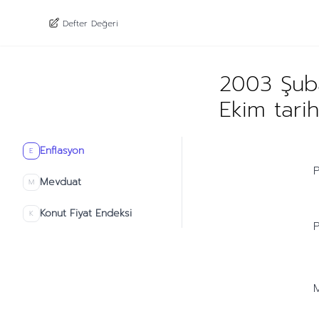
Defter Değeri
2003 Şuba
Ekim tari
Enflasyon
E
P
Mevduat
M
Konut Fiyat Endeksi
K
P
M