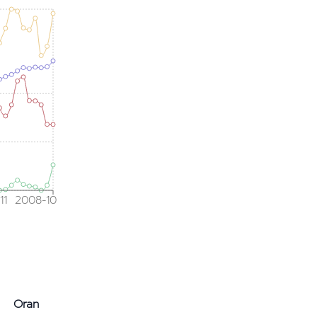
11
2008-10
Oran