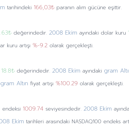
im
166,03₺
tarihindeki
paranın alım gücüne eşittir.
1.63
₺
2008
Ekim
değerindedir.
ayındaki
dolar kuru
%-9.2
lar kuru artışı
olarak gerçekleşti.
18.8₺
2008
Ekim
gram Alt
değerindedir.
ayındaki
gram Altın
%100.29
i
fiyat artışı
olarak gerçekleşti.
0
1009.74
2008
Ekim
endeksi
seviyesindedir.
ayınd
008
Ekim
tarihleri arasındaki NASDAQ100 endeks art