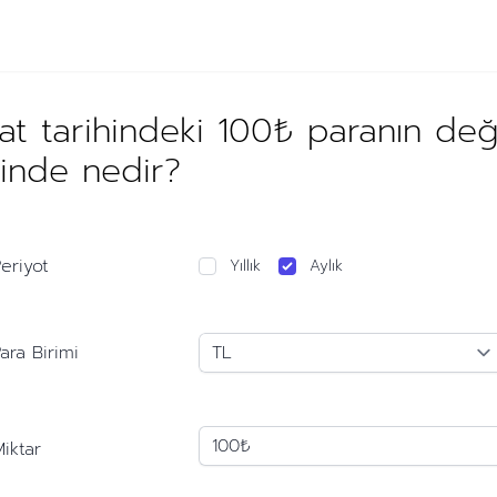
t tarihindeki 100₺ paranın de
hinde nedir?
eriyot
Yıllık
Aylık
ara Birimi
iktar