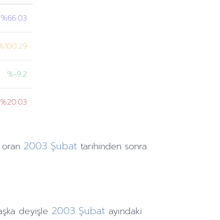
%66.03
%100.29
%-9.2
%20.03
2003
Şubat
 oran
tarihinden
sonra
2003
Şubat
aşka deyişle
ayındaki