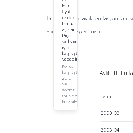
konut
fiyat
Hesaplamalar
aylık
enflasyon verisi
endeksi
henüz
açıklanmadı.
alınarak hesaplanmıştır.
Diğer
varlıklar
için
karşılaştırma
yapabilirsiniz.
Konut
Aylık TL Enfl
karşılaştırma,
2010
ve
sonrası
tarihlerde
Tarih
kullanılabilir.
2003-03
2003-04