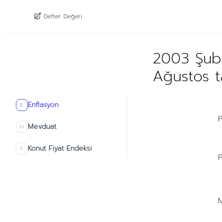
Defter Değeri
2003 Şuba
Ağustos t
Enflasyon
E
P
Mevduat
M
Konut Fiyat Endeksi
K
P
M