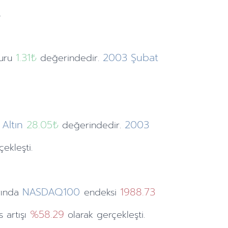
.
1.31
₺
2003
Şubat
kuru
değerindedir.
Altın
28.05₺
2003
değerindedir.
ekleşti.
NASDAQ100
1988.73
yında
endeksi
%58.29
 artışı
olarak gerçekleşti.