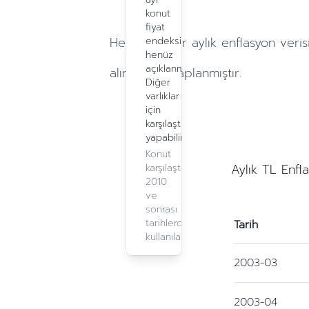
konut
fiyat
Hesaplamalar
aylık
enflasyon veris
endeksi
henüz
açıklanmadı.
alınarak hesaplanmıştır.
Diğer
varlıklar
için
karşılaştırma
yapabilirsiniz.
Konut
Aylık TL Enfl
karşılaştırma,
2010
ve
sonrası
tarihlerde
Tarih
kullanılabilir.
2003-03
2003-04