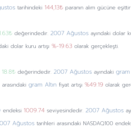
ustos
144,13₺
tarihindeki
paranın alım gücüne eşittir
1.63
₺
2007
Ağustos
değerindedir.
ayındaki
dolar 
%-19.63
ndaki dolar kuru artışı
olarak gerçekleşti.
18.8₺
2007
Ağustos
gram 
değerindedir.
ayındaki
gram Altın
%49.19
ri arasındaki
fiyat artışı
olarak gerç
0
1009.74
2007
Ağustos
endeksi
seviyesindedir.
a
007
Ağustos
tarihleri arasındaki NASDAQ100 endeks