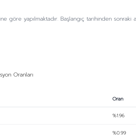
ine göre yapılmaktadır. Başlangıç tarihinden sonraki
asyon Oranları
Oran
%1.96
%0.99