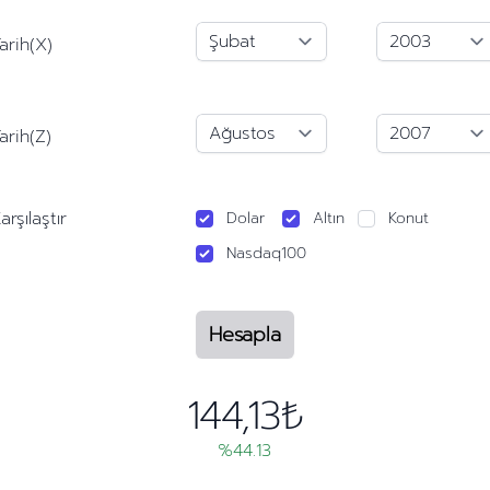
arih(X)
arih(Z)
arşılaştır
Dolar
Altın
Konut
Nasdaq100
Hesapla
144,13₺
%44.13