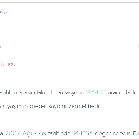
asyon
r
daq100
TL
%44.13
tarihleri
arasındaki
enflasyonu
oranındadır.
r yaşanan değer kaybını vermektedir.
2007
Ağustos
144,13₺
ra
tarihinde
değerindedir. Bi