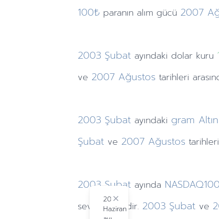
100₺
2007
Ağ
paranın alım gücü
2003
Şubat
ayındaki
dolar kuru
2007
Ağustos
ve
tarihleri arası
2003
Şubat
gram Altın
ayındaki
Şubat
2007
Ağustos
ve
tarihle
2003
Şubat
NASDAQ10
ayında
2024
Close
2003
Şubat
2
seviyesindedir.
ve
Haziran
ayı