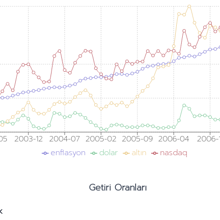
05
2003-12
2004-07
2005-02
2005-09
2006-04
2006-1
enflasyon
dolar
altın
nasdaq
Getiri Oranları
k