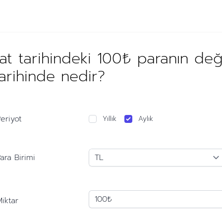
t tarihindeki 100₺ paranın de
arihinde nedir?
eriyot
Yıllık
Aylık
ara Birimi
iktar