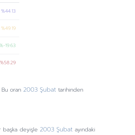
%44.13
%49.19
%-19.63
%58.29
2003
Şubat
 Bu oran
tarihinden
2003
Şubat
r başka deyişle
ayındaki