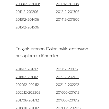
200912-201006
201012-201106
201112-201206
201212-201306
201312-201406
201412-201506
201512-201606
En çok aranan Dolar aylık enflasyon
hesaplama dönemleri
201612-201712
201712-201812
201812-201912
201912-202012
202012-202112
202112-202212
202212-202303
201606-201612
201706-201712
201806-201812
201906-201912
202006-202012