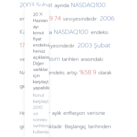
2003
Şubat
NASDAQ100
ayında
2024
Close
1009.74
2006
endeksi
seviyesindedir.
Haziran
ayı
Kasım
NASDAQ100
ayında
endeksi
konut
fiyat
1791.25
2003
Şubat
endeksi
seviyesindedir.
henüz
2006
açıklanmadı.
Kasım
ve
tarihleri arasındaki
Diğer
varlıklar
%58.9
NASDAQ100 endeks artışı
olarak
için
karşılaştırma
gerçekleşti.
yapabilirsiniz.
Konut
karşılaştırma,
2010
Hesaplamalar
aylık
enflasyon verisine
ve
sonrası
tarihlerde
göre yapılmaktadır. Başlangıç tarihinden
kullanılabilir.