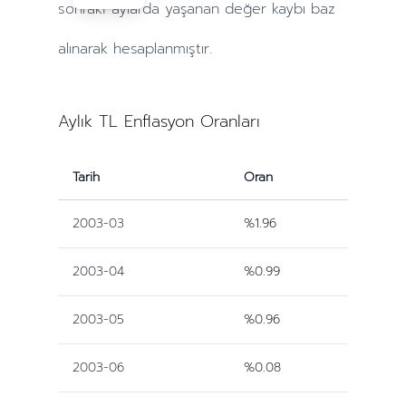
sonraki
aylarda
yaşanan değer kaybı baz
alınarak hesaplanmıştır.
Aylık TL Enflasyon Oranları
Tarih
Oran
2003-03
%1.96
2003-04
%0.99
2003-05
%0.96
2003-06
%0.08