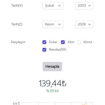
Tarih(X)
Tarih(Z)
Karşılaştır
Dolar
Altın
Konut
Nasdaq100
Hesapla
139,44₺
%39.44
171
171