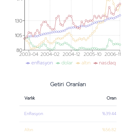
130
130
105
105
80
80
2003-04
2004-02
2004-12
2005-10
2006-11
enflasyon
dolar
altın
nasdaq
Getiri Oranları
Varlık
Oran
Enflasyon
%39.44
Altın
%56.82