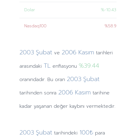
Dolar
%-10.43
Nasdaq100
%58.9
2003
Şubat
2006
Kasım
ve
tarihleri
TL
%39.44
arasındaki
enflasyonu
2003
Şubat
oranındadır. Bu oran
2006
Kasım
tarihinden
sonra
tarihine
kadar yaşanan değer kaybını vermektedir.
2003
Şubat
100₺
tarihindeki
para