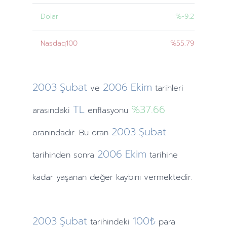
Dolar
%-9.2
Nasdaq100
%55.79
2003
Şubat
2006
Ekim
ve
tarihleri
TL
%37.66
arasındaki
enflasyonu
2003
Şubat
oranındadır. Bu oran
2006
Ekim
tarihinden
sonra
tarihine
kadar yaşanan değer kaybını vermektedir.
2003
Şubat
100₺
tarihindeki
para