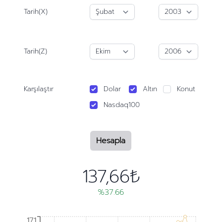
Tarih(X)
Tarih(Z)
Karşılaştır
Dolar
Altın
Konut
Nasdaq100
Hesapla
137,66₺
%37.66
171
171