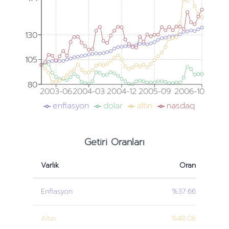
130
130
105
105
80
80
2003-06
2004-03
2004-12
2005-09
2006-10
enflasyon
dolar
altın
nasdaq
Getiri Oranları
Varlık
Oran
Enflasyon
%37.66
Altın
%48.06