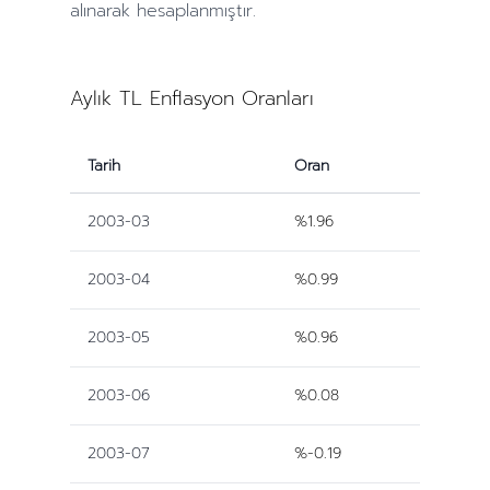
alınarak hesaplanmıştır.
Aylık TL Enflasyon Oranları
Tarih
Oran
2003-03
%1.96
2003-04
%0.99
2003-05
%0.96
2003-06
%0.08
2003-07
%-0.19