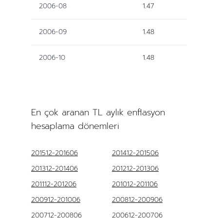
2006-08
1.47
2006-09
1.48
2006-10
1.48
En çok aranan TL aylık enflasyon
hesaplama dönemleri
201512-201606
201412-201506
201312-201406
201212-201306
201112-201206
201012-201106
200912-201006
200812-200906
200712-200806
200612-200706