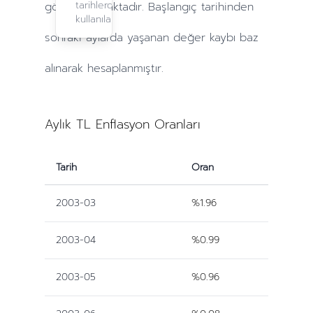
tarihlerde
göre yapılmaktadır. Başlangıç tarihinden
kullanılabilir.
sonraki
aylarda
yaşanan değer kaybı baz
alınarak hesaplanmıştır.
Aylık TL Enflasyon Oranları
Tarih
Oran
2003-03
%1.96
2003-04
%0.99
2003-05
%0.96