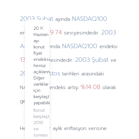
2003
Şubat
NASDAQ100
ayında
2024
Close
1009.74
2003
endeksi
seviyesindedir.
Haziran
ayı
Ağustos
NASDAQ100
ayında
endeksi
konut
fiyat
1341.2
2003
Şubat
endeksi
seviyesindedir.
ve
henüz
2003
açıklanmadı.
Ağustos
tarihleri arasındaki
Diğer
varlıklar
%14.08
NASDAQ100 endeks artışı
olarak
için
karşılaştırma
gerçekleşti.
yapabilirsiniz.
Konut
karşılaştırma,
2010
Hesaplamalar
aylık
enflasyon verisine
ve
sonrası