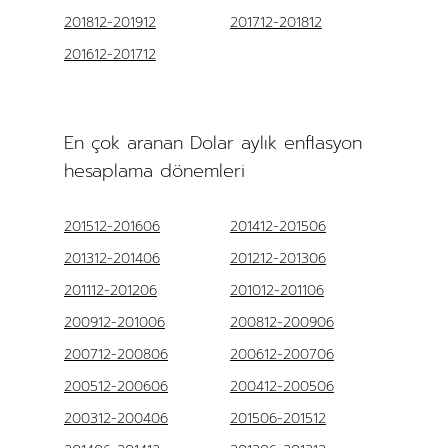
201812-201912
201712-201812
201612-201712
En çok aranan Dolar aylık enflasyon
hesaplama dönemleri
201512-201606
201412-201506
201312-201406
201212-201306
201112-201206
201012-201106
200912-201006
200812-200906
200712-200806
200612-200706
200512-200606
200412-200506
200312-200406
201506-201512