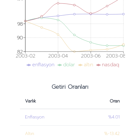
98
98
90
90
82
82
2003-02
2003-04
2003-06
2003-08
enflasyon
dolar
altın
nasdaq
Getiri Oranları
Varlık
Oran
Enflasyon
%4.01
Altın
%-13.42