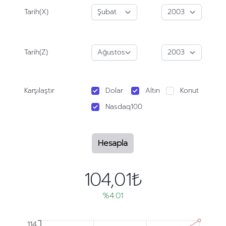
Tarih(X)
Tarih(Z)
Karşılaştır
Dolar
Altın
Konut
Nasdaq100
Hesapla
104,01₺
%4.01
114
114