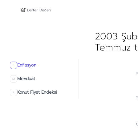
Defter Değeri
2003 Şuba
Temmuz ta
Enflasyon
E
P
Mevduat
M
Konut Fiyat Endeksi
K
P
M