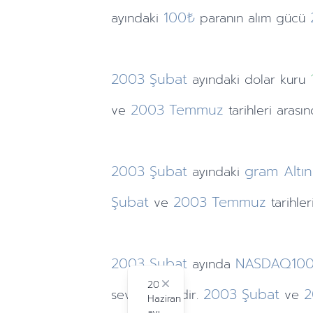
100₺
ayındaki
paranın alım gücü
2003
Şubat
ayındaki
dolar kuru
2003
Temmuz
ve
tarihleri arası
2003
Şubat
gram Altın
ayındaki
Şubat
2003
Temmuz
ve
tarihle
2003
Şubat
NASDAQ10
ayında
2024
Close
2003
Şubat
2
seviyesindedir.
ve
Haziran
ayı