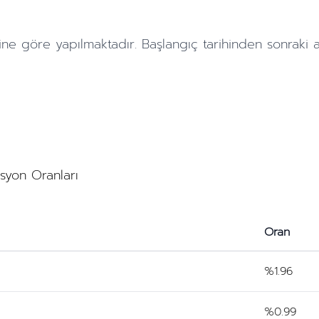
ine göre yapılmaktadır. Başlangıç tarihinden sonraki
asyon Oranları
Oran
%1.96
%0.99