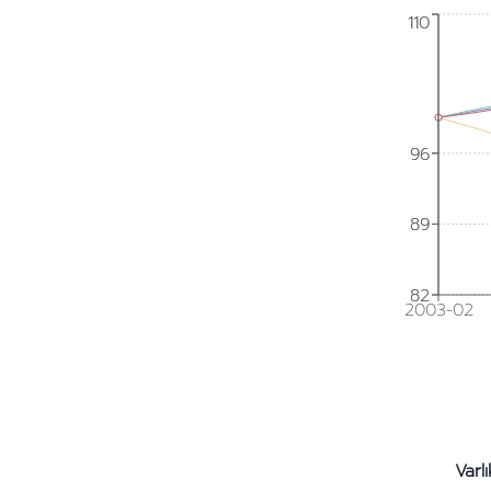
110
110
96
96
89
89
82
82
2003-02
Varlı