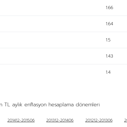
1.66
1.64
1.5
1.43
1.4
n TL aylık enflasyon hesaplama dönemleri
201412-201506
201312-201406
201212-201306
2