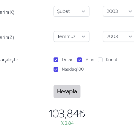
arih(X)
arih(Z)
arşılaştır
Dolar
Altın
Konut
Nasdaq100
Hesapla
103,84₺
%3.84