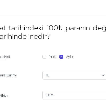
t tarihindeki 100₺ paranın de
rihinde nedir?
eriyot
Yıllık
Aylık
ara Birimi
iktar