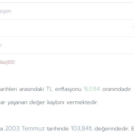
asyon
r
daq100
TL
%3.84
tarihleri
arasındaki
enflasyonu
oranındadır.
ar yaşanan değer kaybını vermektedir.
2003
Temmuz
103,84₺
ra
tarihinde
değerindedir. B