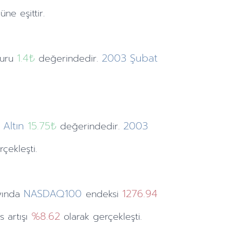
ne eşittir.
1.4
₺
2003
Şubat
kuru
değerindedir.
Altın
15.75₺
2003
değerindedir.
çekleşti.
NASDAQ100
1276.94
yında
endeksi
%8.62
s artışı
olarak gerçekleşti.