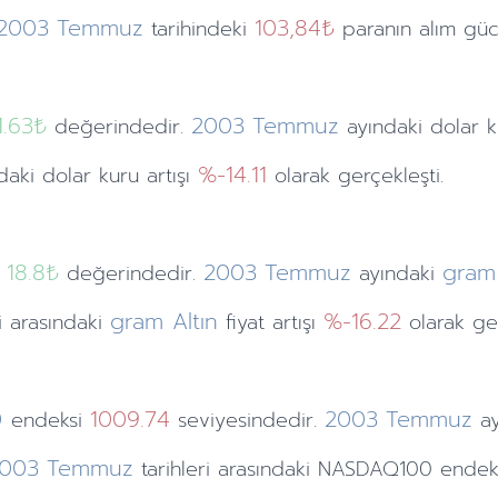
2003
Temmuz
103,84₺
tarihindeki
paranın alım gücü
1.63
₺
2003
Temmuz
değerindedir.
ayındaki
dolar 
%-14.11
ndaki dolar kuru artışı
olarak gerçekleşti.
18.8₺
2003
Temmuz
gram 
değerindedir.
ayındaki
gram Altın
%-16.22
ri arasındaki
fiyat artışı
olarak ger
0
1009.74
2003
Temmuz
endeksi
seviyesindedir.
a
003
Temmuz
tarihleri arasındaki NASDAQ100 endek