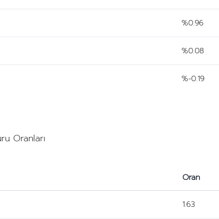
%0.96
%0.08
%-0.19
uru Oranları
Oran
1.63