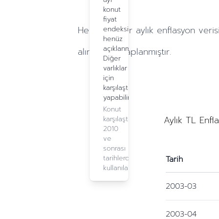
konut
fiyat
Hesaplamalar
aylık
enflasyon veris
endeksi
henüz
açıklanmadı.
alınarak hesaplanmıştır.
Diğer
varlıklar
için
karşılaştırma
yapabilirsiniz.
Konut
Aylık TL Enfl
karşılaştırma,
2010
ve
sonrası
tarihlerde
Tarih
kullanılabilir.
2003-03
2003-04