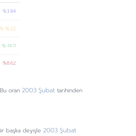
%3.84
%-16.22
%-14.11
%8.62
2003
Şubat
 Bu oran
tarihinden
2003
Şubat
ir başka deyişle