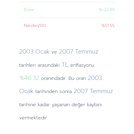
Dolar
%-22.89
Nasdaq100
%51.55
2003
Ocak
2007
Temmuz
ve
TL
tarihleri
arasındaki
enflasyonu
%46.32
2003
oranındadır. Bu oran
Ocak
2007
Temmuz
tarihinden
sonra
tarihine
kadar yaşanan değer kaybını
vermektedir.