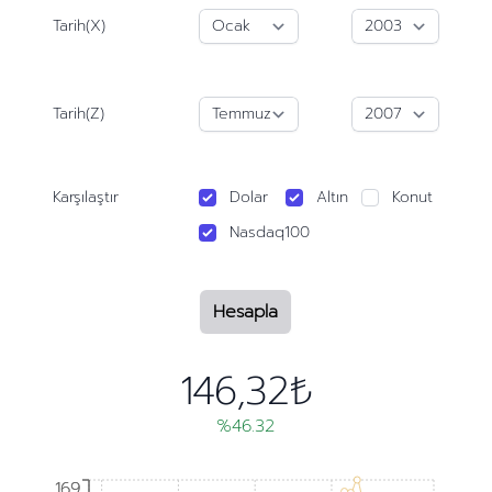
Tarih(X)
Tarih(Z)
Karşılaştır
Dolar
Altın
Konut
Nasdaq100
Hesapla
146,32₺
%46.32
169
169