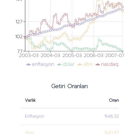
127
127
102
102
77
77
2003-03
2004-03
2005-03
2006-03
2007-07
enflasyon
dolar
altın
nasdaq
Getiri Oranları
Varlık
Oran
Enflasyon
%46.32
Altın
%43.97