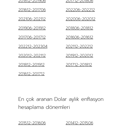
201812-201906
201712-201806
201612-201706
202206-202212
202106-202112
202006-202012
201906-201912
201806-201812
201706-201712
201606-201612
202212-202304
202112-202212
202012-202112
201912-202012
201812-201912
201712-201812
201612-201712
En çok aranan Dolar aylık enflasyon
hesaplama dönemleri
201512-201606
201412-201506