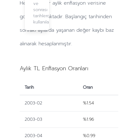
Hesaplamalar
aylık
enflasyon verisine
ve
sonrası
tarihlerde
göre yapılmaktadır. Başlangıç tarihinden
kullanılabilir.
sonraki
aylarda
yaşanan değer kaybı baz
alınarak hesaplanmıştır.
Aylık TL Enflasyon Oranları
Tarih
Oran
2003-02
%1.54
2003-03
%1.96
2003-04
%0.99