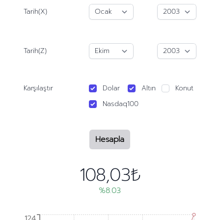
Tarih(X)
Tarih(Z)
Karşılaştır
Dolar
Altın
Konut
Nasdaq100
Hesapla
108,03₺
%8.03
124
124