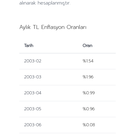
alınarak hesaplanmıştır.
Aylık TL Enflasyon Oranları
Tarih
Oran
2003-02
%1.54
2003-03
%1.96
2003-04
%0.99
2003-05
%0.96
2003-06
%0.08