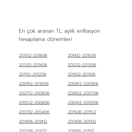
En çok aranan TL aylık enflasyon
hesaplama dönemleri
201512-201606
201412-201506
201312-201406
201212-201306
201112-201206
201012-201106
200912-201006
200812-200906
200712-200806
200612-200706
200512-200606
200412-200506
200312-200406
201506-201512
201406-201412
201306-201312
201206-201212
201106-201112