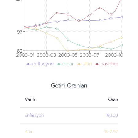
97
97
82
82
2003-01
2003-03
2003-05
2003-07
2003-10
enflasyon
dolar
altın
nasdaq
Getiri Oranları
Varlık
Oran
Enflasyon
%8.03
Altın
%-7.97