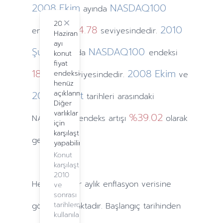
2008
Ekim
NASDAQ100
ayında
2024
Close
1334.78
2010
endeksi
seviyesindedir.
Haziran
ayı
Şubat
NASDAQ100
ayında
endeksi
konut
fiyat
1818.68
2008
Ekim
endeksi
seviyesindedir.
ve
henüz
2010
açıklanmadı.
Şubat
tarihleri arasındaki
Diğer
varlıklar
%39.02
NASDAQ100 endeks artışı
olarak
için
karşılaştırma
gerçekleşti.
yapabilirsiniz.
Konut
karşılaştırma,
2010
Hesaplamalar
aylık
enflasyon verisine
ve
sonrası
tarihlerde
göre yapılmaktadır. Başlangıç tarihinden
kullanılabilir.