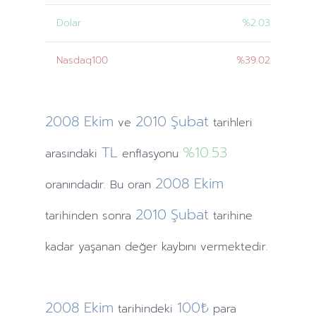
Dolar
%2.03
Nasdaq100
%39.02
2008
Ekim
2010
Şubat
ve
tarihleri
TL
%10.53
arasındaki
enflasyonu
2008
Ekim
oranındadır. Bu oran
2010
Şubat
tarihinden
sonra
tarihine
kadar yaşanan değer kaybını vermektedir.
2008
Ekim
100₺
tarihindeki
para