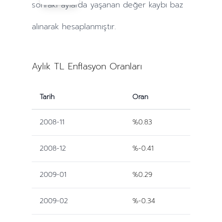
sonraki
aylarda
yaşanan değer kaybı baz
alınarak hesaplanmıştır.
Aylık TL Enflasyon Oranları
Tarih
Oran
2008-11
%0.83
2008-12
%-0.41
2009-01
%0.29
2009-02
%-0.34