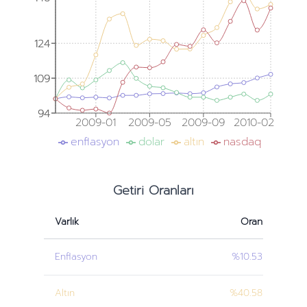
124
124
109
109
94
94
2009-01
2009-05
2009-09
2010-02
enflasyon
dolar
altın
nasdaq
Getiri Oranları
Varlık
Oran
Enflasyon
%10.53
Altın
%40.58