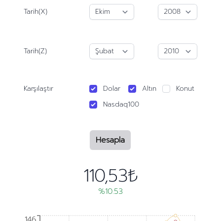
Tarih(X)
Tarih(Z)
Karşılaştır
Dolar
Altın
Konut
Nasdaq100
Hesapla
110,53₺
%10.53
146
146