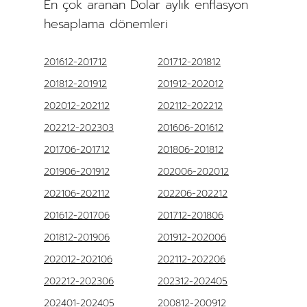
En çok aranan Dolar aylık enflasyon
hesaplama dönemleri
201612-201712
201712-201812
201812-201912
201912-202012
202012-202112
202112-202212
202212-202303
201606-201612
201706-201712
201806-201812
201906-201912
202006-202012
202106-202112
202206-202212
201612-201706
201712-201806
201812-201906
201912-202006
202012-202106
202112-202206
202212-202306
202312-202405
202401-202405
200812-200912