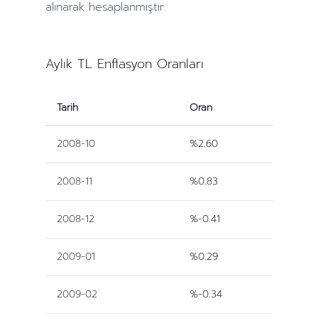
alınarak hesaplanmıştır.
Aylık TL Enflasyon Oranları
Tarih
Oran
2008-10
%2.60
2008-11
%0.83
2008-12
%-0.41
2009-01
%0.29
2009-02
%-0.34