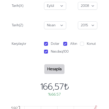
Tarih(X)
Tarih(Z)
Karşılaştır
Dolar
Altın
Konut
Nasdaq100
Hesapla
166,57₺
%66.57
592
592