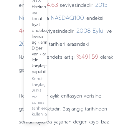
2024
Close
1594.63
2015
endeksi
seviyesindedir.
Haziran
ayı
Nisan
NASDAQ100
ayında
endeksi
konut
fiyat
4414.25
2008
Eylül
endeksi
seviyesindedir.
ve
henüz
2015
açıklanmadı.
Nisan
tarihleri arasındaki
Diğer
varlıklar
%491.59
NASDAQ100 endeks artışı
olarak
için
karşılaştırma
gerçekleşti.
yapabilirsiniz.
Konut
karşılaştırma,
2010
Hesaplamalar
aylık
enflasyon verisine
ve
sonrası
tarihlerde
göre yapılmaktadır. Başlangıç tarihinden
kullanılabilir.
sonraki
aylarda
yaşanan değer kaybı baz