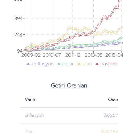
394
394
244
244
94
94
2009-02
2010-07
2011-12
2013-05
2015-04
enflasyon
dolar
altın
nasdaq
Getiri Oranları
Varlık
Oran
Enflasyon
%66.57
Altın
%207.53