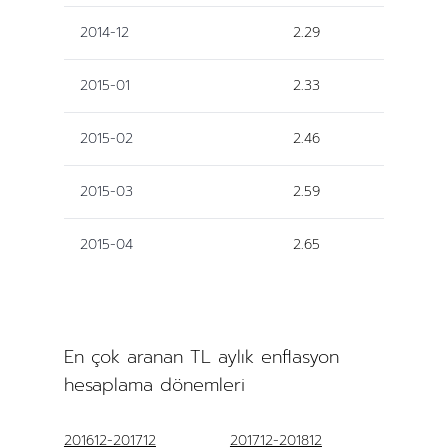
2014-12
2.29
2015-01
2.33
2015-02
2.46
2015-03
2.59
2015-04
2.65
En çok aranan TL aylık enflasyon
hesaplama dönemleri
201612-201712
201712-201812