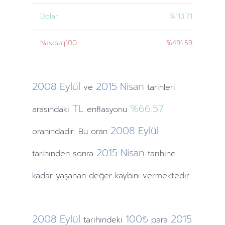
Dolar
%113.71
Nasdaq100
%491.59
2008
Eylül
2015
Nisan
ve
tarihleri
TL
%66.57
arasındaki
enflasyonu
2008
Eylül
oranındadır. Bu oran
2015
Nisan
tarihinden
sonra
tarihine
kadar yaşanan değer kaybını vermektedir.
2008
Eylül
100₺
2015
tarihindeki
para