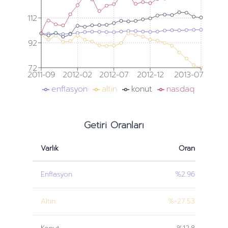
112
92
72
2011-09
2012-02
2012-07
2012-12
2013-07
enflasyon
altın
konut
nasdaq
Getiri Oranları
Varlık
Oran
Enflasyon
%2.96
Altın
%-27.53