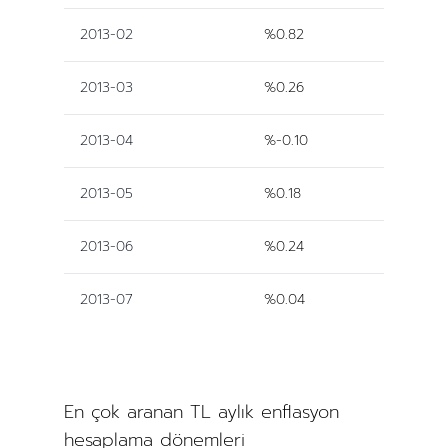
2013-02
%0.82
2013-03
%0.26
2013-04
%-0.10
2013-05
%0.18
2013-06
%0.24
2013-07
%0.04
En çok aranan TL aylık enflasyon
hesaplama dönemleri