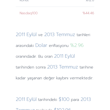
Konut
%12.8
Nasdaq100
%44.46
2011
Eylül
2013
Temmuz
ve
tarihleri
Dolar
%2.96
arasındaki
enflasyonu
2011
Eylül
oranındadır. Bu oran
2013
Temmuz
tarihinden
sonra
tarihine
kadar yaşanan değer kaybını vermektedir.
2011
Eylül
$100
2013
tarihindeki
para