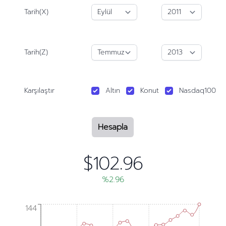
Tarih(X)
Tarih(Z)
Karşılaştır
Altın
Konut
Nasdaq100
Hesapla
$102.96
%2.96
144