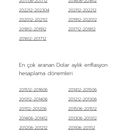
201706-201712
201606-201612
202212-202304
202112-202212
202012-202112
201912-202012
201812-201912
201712-201812
201612-201712
En çok aranan Dolar aylık enflasyon
hesaplama dönemleri
201512-201606
201412-201506
201312-201406
201212-201306
201112-201206
201506-201512
201406-201412
201306-201312
201206-201212
201106-201112