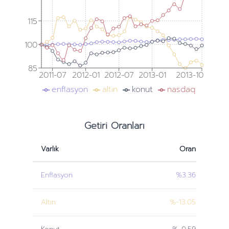
115
100
85
2011-07
2012-01
2012-07
2013-01
2013-10
enflasyon
altın
konut
nasdaq
Getiri Oranları
Varlık
Oran
Enflasyon
%3.36
Altın
%-13.05