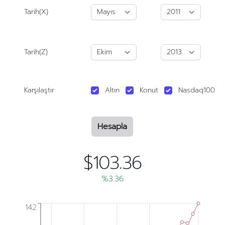
Tarih(X)
Tarih(Z)
Karşılaştır
Altın
Konut
Nasdaq100
Hesapla
$103.36
%3.36
142