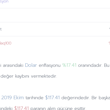
asyon
t
daq100
Dolar
%17.41
i
arasındaki
enflasyonu
oranındadır. Bu
değer kaybını vermektedir.
2019
Ekim
$117.41
tarihinde
değerindedir. Bir başk
$117.41
hindeki
paranın alım gücüne eşittir.