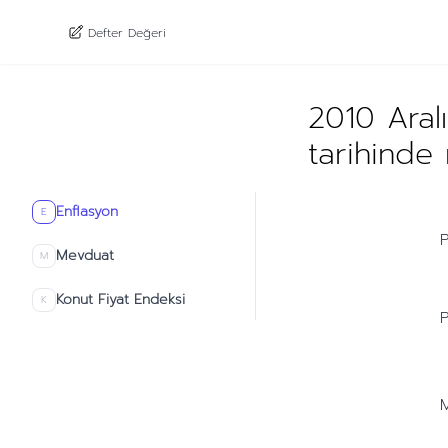
Defter Değeri
2010 Aral
tarihinde
Enflasyon
E
P
Mevduat
M
Konut Fiyat Endeksi
K
P
M