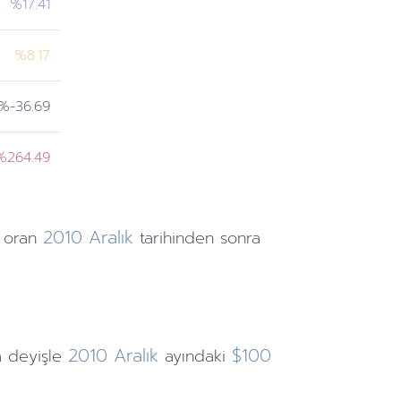
%17.41
%8.17
%-36.69
%264.49
2010
Aralık
 oran
tarihinden
sonra
2010
Aralık
$100
a deyişle
ayındaki