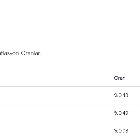
nflasyon Oranları
Oran
%0.48
%0.49
%0.98