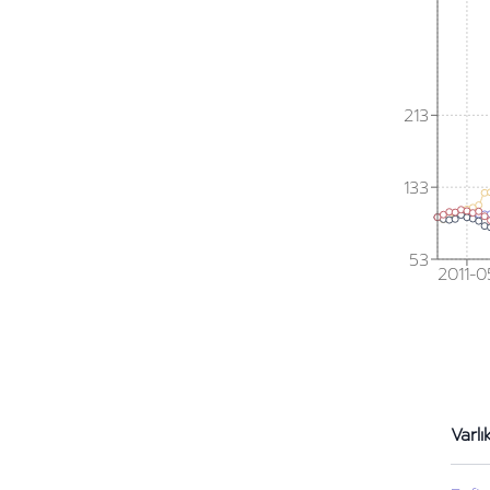
213
133
53
2011-0
Varlı