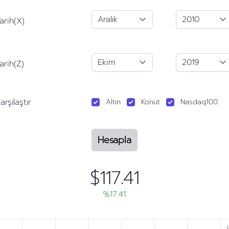
arih(X)
arih(Z)
arşılaştır
Altın
Konut
Nasdaq100
Hesapla
$117.41
%17.41