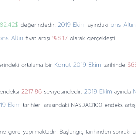
382.42$
2019
Ekim
ons Altın
değerindedir.
ayındaki
ons Altın
%8.17
fiyat artışı
olarak gerçekleşti.
Konut
2019
Ekim
$63
rindeki ortalama bir
tarihinde
2217.86
2019
Ekim
endeksi
seviyesindedir.
ayında
19
Ekim
tarihleri arasındaki NASDAQ100 endeks artı
ne göre yapılmaktadır. Başlangıç tarihinden sonraki
a