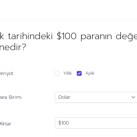
ık tarihindeki $100 paranın değ
 nedir?
eriyot
Yıllık
Aylık
ara Birimi
iktar