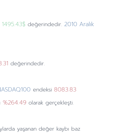
1495.43$
2010
Aralık
değerindedir.
.31
değerindedir.
NASDAQ100
8083.83
endeksi
%264.49
şı
olarak gerçekleşti.
ylarda
yaşanan değer kaybı baz