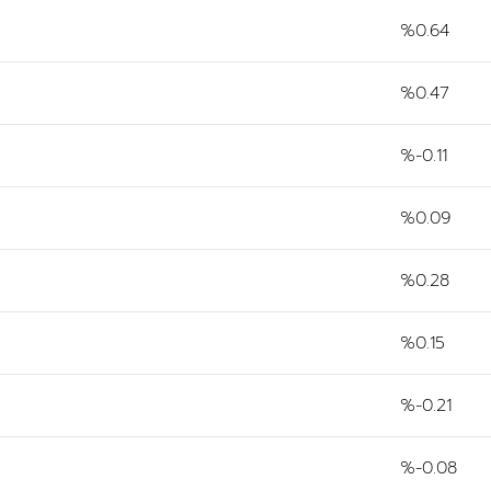
%0.64
%0.47
%-0.11
%0.09
%0.28
%0.15
%-0.21
%-0.08