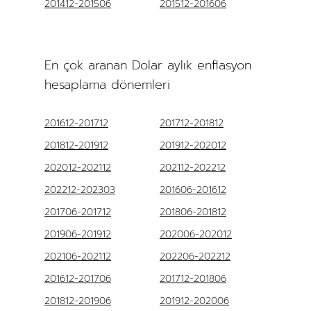
201412-201506
201512-201606
En çok aranan Dolar aylık enflasyon
hesaplama dönemleri
201612-201712
201712-201812
201812-201912
201912-202012
202012-202112
202112-202212
202212-202303
201606-201612
201706-201712
201806-201812
201906-201912
202006-202012
202106-202112
202206-202212
201612-201706
201712-201806
201812-201906
201912-202006