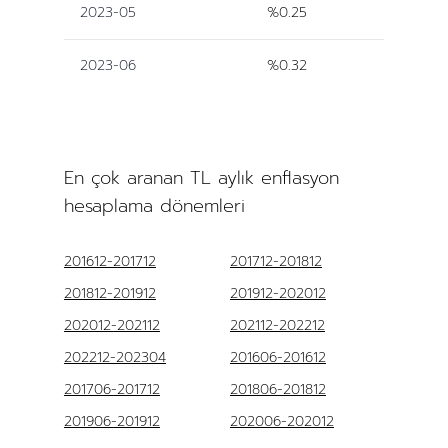
2023-05
%0.25
2023-06
%0.32
En çok aranan TL aylık enflasyon
hesaplama dönemleri
201612-201712
201712-201812
201812-201912
201912-202012
202012-202112
202112-202212
202212-202304
201606-201612
201706-201712
201806-201812
201906-201912
202006-202012