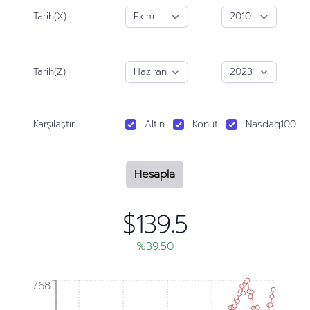
Tarih(X)
Tarih(Z)
Karşılaştır
Altın
Konut
Nasdaq100
Hesapla
$139.5
%39.50
768