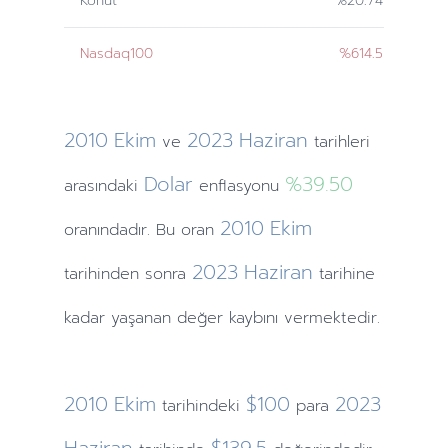
Konut
%20.74
Nasdaq100
%614.5
2010
Ekim
2023
Haziran
ve
tarihleri
Dolar
%39.50
arasındaki
enflasyonu
2010
Ekim
oranındadır. Bu oran
2023
Haziran
tarihinden
sonra
tarihine
kadar yaşanan değer kaybını vermektedir.
2010
Ekim
$100
2023
tarihindeki
para