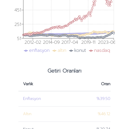
451
251
51
2012-02
2014-09
2017-04
2019-11
2023-06
enflasyon
altın
konut
nasdaq
Getiri Oranları
Varlık
Oran
Enflasyon
%39.50
Altın
%46.12