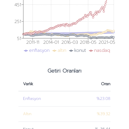
451
251
51
2011-11
2014-01
2016-03
2018-05
2021-05
enflasyon
altın
konut
nasdaq
Getiri Oranları
Varlık
Oran
Enflasyon
%23.08
Altın
%39.32