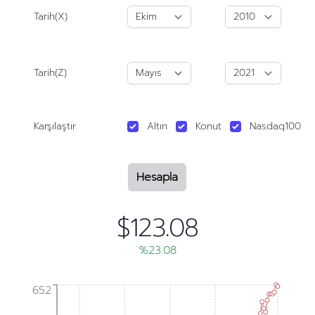
Tarih(X)
Tarih(Z)
Karşılaştır
Altın
Konut
Nasdaq100
Hesapla
$123.08
%23.08
652