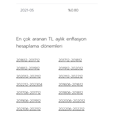
2021-05
%0.80
En çok aranan TL aylık enflasyon
hesaplama dönemleri
201612-201712
201712-201812
201812-201912
201912-202012
202012-202112
202112-202212
202212-202304
201606-201612
201706-201712
201806-201812
201906-201912
202006-202012
202106-202112
202206-202212