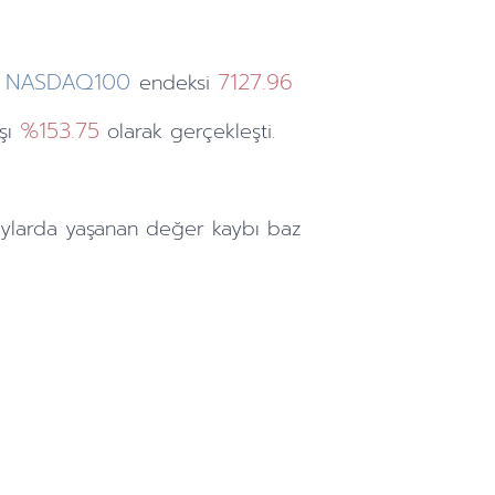
NASDAQ100
7127.96
endeksi
%153.75
ışı
olarak gerçekleşti.
ylarda
yaşanan değer kaybı baz