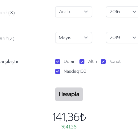
arih(X)
arih(Z)
arşılaştır
Dolar
Altın
Konut
Nasdaq100
Hesapla
141,36₺
%41.36