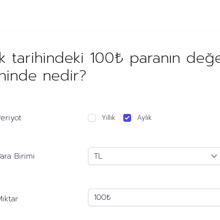
ık tarihindeki 100₺ paranın değ
ihinde nedir?
eriyot
Yıllık
Aylık
ara Birimi
iktar