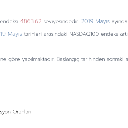
4863.62
2019
Mayıs
endeksi
seviyesindedir.
ayında
19
Mayıs
tarihleri arasındaki NASDAQ100 endeks art
ine göre yapılmaktadır. Başlangıç tarihinden sonraki
a
asyon Oranları