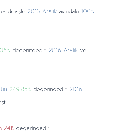
2016
Aralık
100₺
ka deyişle
ayındaki
.06
₺
2016
Aralık
değerindedir.
ve
tın
249.85₺
2016
değerindedir.
şti.
16,24₺
değerindedir.