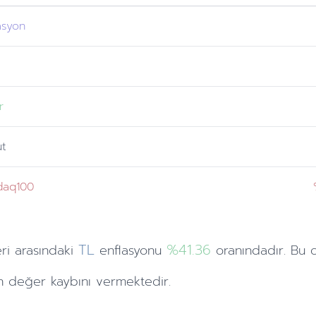
asyon
r
ut
daq100
TL
%41.36
eri
arasındaki
enflasyonu
oranındadır. Bu 
 değer kaybını vermektedir.