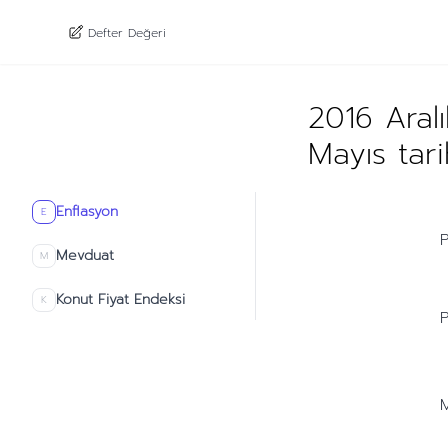
Defter Değeri
2016 Aral
Mayıs tar
Enflasyon
E
P
Mevduat
M
Konut Fiyat Endeksi
K
P
M