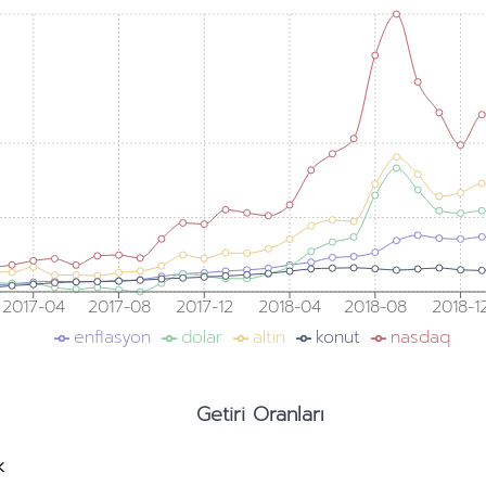
2017-04
2017-08
2017-12
2018-04
2018-08
2018-1
enflasyon
dolar
altın
konut
nasdaq
Getiri Oranları
k