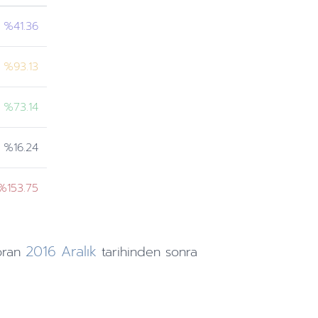
%41.36
%93.13
%73.14
%16.24
%153.75
2016
Aralık
oran
tarihinden
sonra