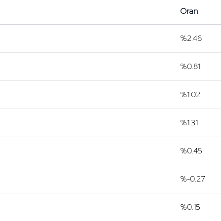
Oran
%2.46
%0.81
%1.02
%1.31
%0.45
%-0.27
%0.15