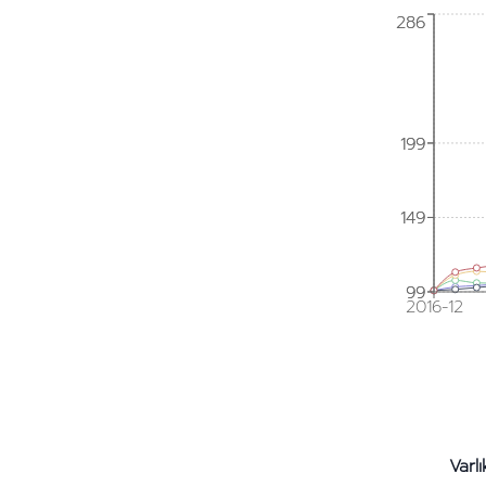
286
286
199
199
149
149
99
99
2016-12
Varlı