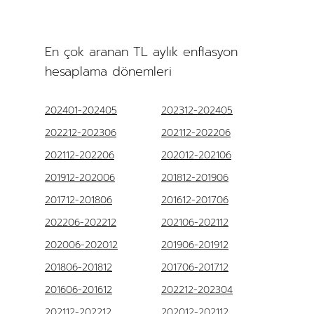
En çok aranan TL aylık enflasyon
hesaplama dönemleri
202401-202405
202312-202405
202212-202306
202112-202206
202112-202206
202012-202106
201912-202006
201812-201906
201712-201806
201612-201706
202206-202212
202106-202112
202006-202012
201906-201912
201806-201812
201706-201712
201606-201612
202212-202304
202112-202212
202012-202112