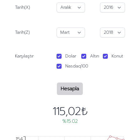
Tarih(X)
Tarih(Z)
Karşılaştır
Dolar
Altın
Konut
Nasdaq100
Hesapla
115,02₺
%15.02
154
154