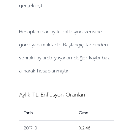
gerçekleşti.
Hesaplamalar
aylık
enflasyon verisine
göre yapılmaktadır. Başlangıç tarihinden
sonraki
aylarda
yaşanan değer kaybı baz
alınarak hesaplanmıştır.
Aylık TL Enflasyon Oranları
Tarih
Oran
2017-01
%2.46