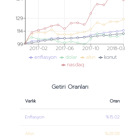
129
129
114
114
99
99
2017-02
2017-06
2017-10
2018-03
enflasyon
dolar
altın
konut
nasdaq
Getiri Oranları
Varlık
Oran
Enflasyon
%15.02
Altın
%28.08