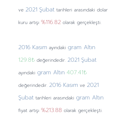
2021
Şubat
ve
tarihleri arasındaki dolar
%116.82
kuru artışı
olarak gerçekleşti.
2016
Kasım
gram Altın
ayındaki
129.8₺
2021
Şubat
değerindedir.
gram Altın
407.41₺
ayındaki
2016
Kasım
2021
değerindedir.
ve
Şubat
gram Altın
tarihleri arasındaki
%213.88
fiyat artışı
olarak gerçekleşti.