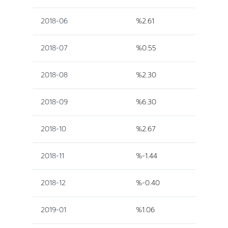
2018-06
%2.61
2018-07
%0.55
2018-08
%2.30
2018-09
%6.30
2018-10
%2.67
2018-11
%-1.44
2018-12
%-0.40
2019-01
%1.06