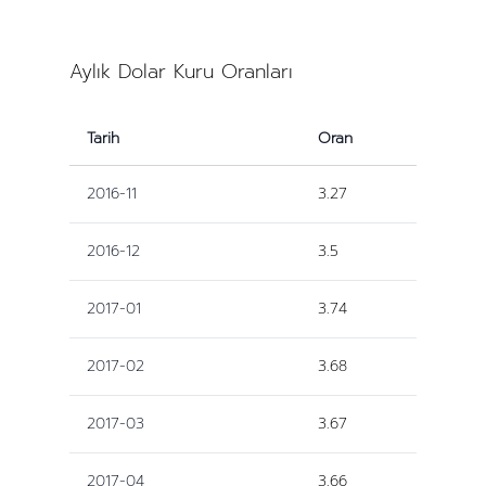
Aylık Dolar Kuru Oranları
Tarih
Oran
2016-11
3.27
2016-12
3.5
2017-01
3.74
2017-02
3.68
2017-03
3.67
2017-04
3.66