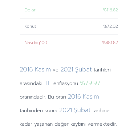
Dolar
%116.82
Konut
%72.02
Nasdaq100
%481.82
2016
Kasım
2021
Şubat
ve
tarihleri
TL
%79.97
arasındaki
enflasyonu
2016
Kasım
oranındadır. Bu oran
2021
Şubat
tarihinden
sonra
tarihine
kadar yaşanan değer kaybını vermektedir.