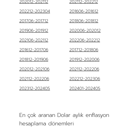
202012-202112
202112-202212
202212-202304
201606-201612
201706-201712
201806-201812
201906-201912
202006-202012
202106-202112
202206-202212
201612-201706
201712-201806
201812-201906
201912-202006
202012-202106
202112-202206
202112-202206
202212-202306
202312-202405
202401-202405
En çok aranan Dolar aylık enflasyon
hesaplama dönemleri