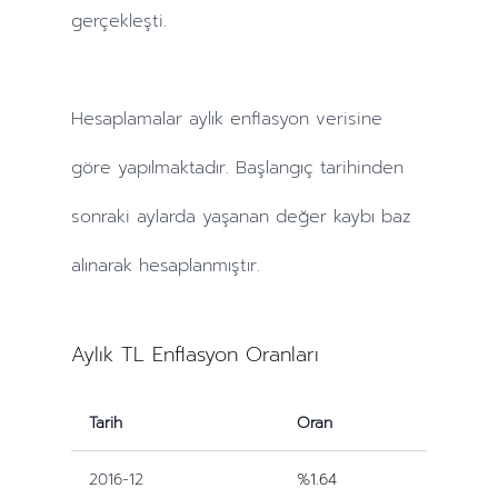
gerçekleşti.
Hesaplamalar
aylık
enflasyon verisine
göre yapılmaktadır. Başlangıç tarihinden
sonraki
aylarda
yaşanan değer kaybı baz
alınarak hesaplanmıştır.
Aylık TL Enflasyon Oranları
Tarih
Oran
2016-12
%1.64