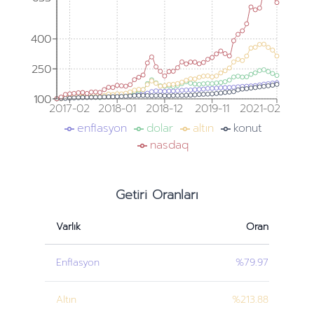
400
400
250
250
100
100
2017-02
2018-01
2018-12
2019-11
2021-02
enflasyon
dolar
altın
konut
nasdaq
Getiri Oranları
Varlık
Oran
Enflasyon
%79.97
Altın
%213.88