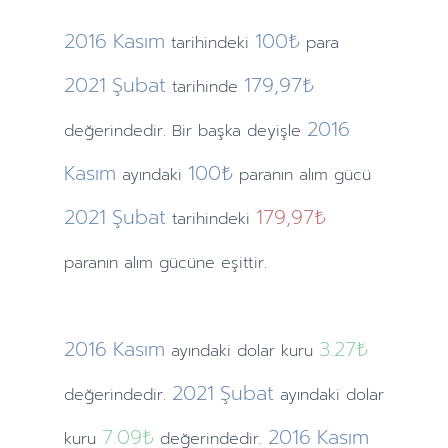
2016
Kasım
100₺
tarihindeki
para
2021
Şubat
179,97₺
tarihinde
2016
değerindedir. Bir başka deyişle
Kasım
100₺
ayındaki
paranın alım gücü
2021
Şubat
179,97₺
tarihindeki
paranın alım gücüne eşittir.
2016
Kasım
3.27
₺
ayındaki
dolar kuru
2021
Şubat
değerindedir.
ayındaki
dolar
7.09
₺
2016
Kasım
kuru
değerindedir.