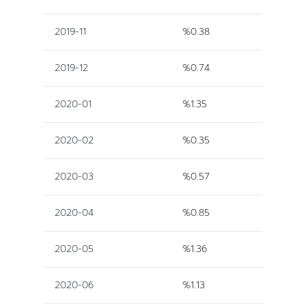
2019-11
%0.38
2019-12
%0.74
2020-01
%1.35
2020-02
%0.35
2020-03
%0.57
2020-04
%0.85
2020-05
%1.36
2020-06
%1.13