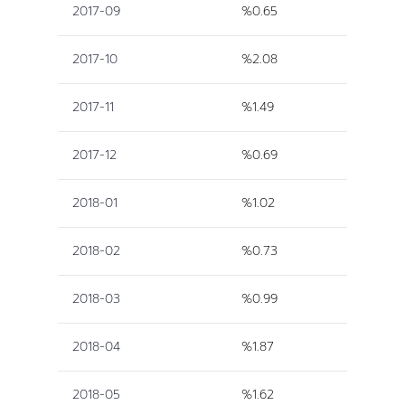
2017-09
%0.65
2017-10
%2.08
2017-11
%1.49
2017-12
%0.69
2018-01
%1.02
2018-02
%0.73
2018-03
%0.99
2018-04
%1.87
2018-05
%1.62