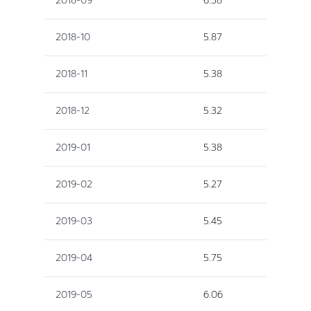
2018-09
6.38
2018-10
5.87
2018-11
5.38
2018-12
5.32
2019-01
5.38
2019-02
5.27
2019-03
5.45
2019-04
5.75
2019-05
6.06