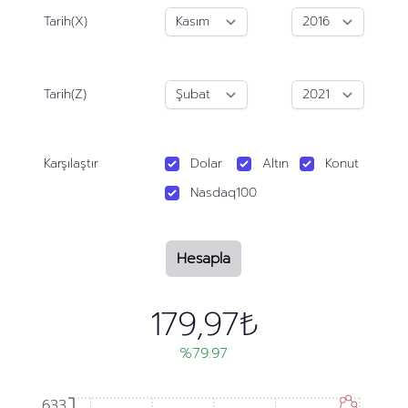
Tarih(X)
Tarih(Z)
Karşılaştır
Dolar
Altın
Konut
Nasdaq100
Hesapla
179,97₺
%79.97
633
633