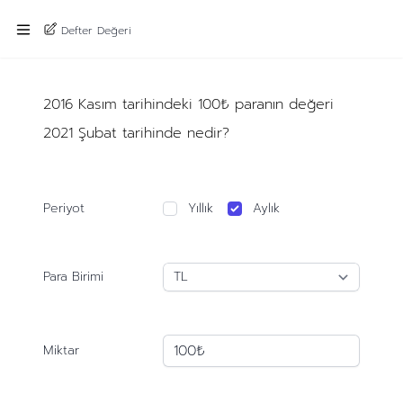
Defter Değeri
2016 Kasım tarihindeki 100₺ paranın değeri
2021 Şubat tarihinde nedir?
Periyot
Yıllık
Aylık
Para Birimi
Miktar