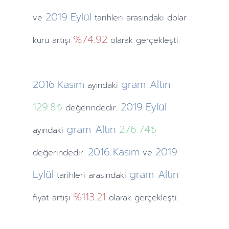
2019
Eylül
ve
tarihleri arasındaki dolar
%74.92
kuru artışı
olarak gerçekleşti.
2016
Kasım
gram Altın
ayındaki
129.8₺
2019
Eylül
değerindedir.
gram Altın
276.74₺
ayındaki
2016
Kasım
2019
değerindedir.
ve
Eylül
gram Altın
tarihleri arasındaki
%113.21
fiyat artışı
olarak gerçekleşti.