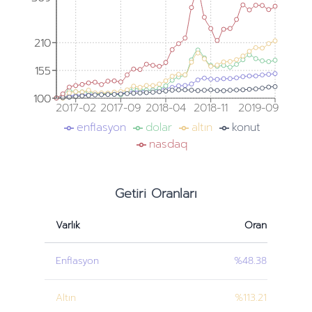
210
210
155
155
100
100
2017-02
2017-09
2018-04
2018-11
2019-09
enflasyon
dolar
altın
konut
nasdaq
Getiri Oranları
Varlık
Oran
Enflasyon
%48.38
Altın
%113.21