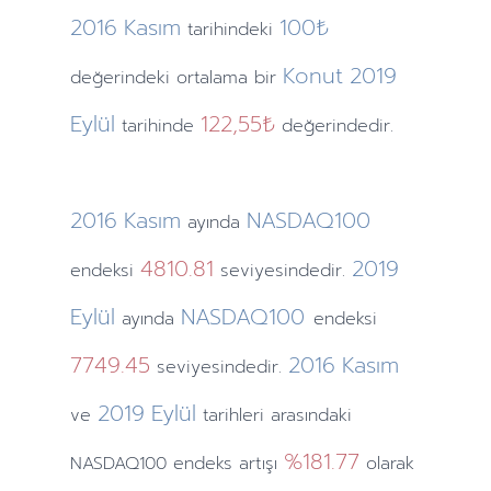
2016
Kasım
100₺
tarihindeki
Konut
2019
değerindeki ortalama bir
Eylül
122,55₺
tarihinde
değerindedir.
2016
Kasım
NASDAQ100
ayında
4810.81
2019
endeksi
seviyesindedir.
Eylül
NASDAQ100
ayında
endeksi
7749.45
2016
Kasım
seviyesindedir.
2019
Eylül
ve
tarihleri arasındaki
%181.77
NASDAQ100 endeks artışı
olarak