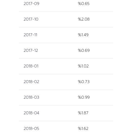
2017-09
%0.65
2017-10
%2.08
2017-11
%1.49
2017-12
%0.69
2018-01
%1.02
2018-02
%0.73
2018-03
%0.99
2018-04
%1.87
2018-05
%1.62