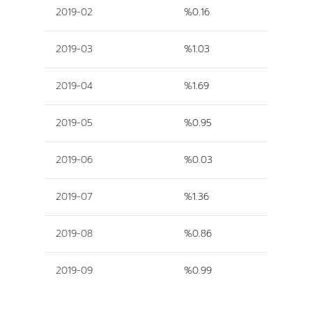
2019-02
%0.16
2019-03
%1.03
2019-04
%1.69
2019-05
%0.95
2019-06
%0.03
2019-07
%1.36
2019-08
%0.86
2019-09
%0.99