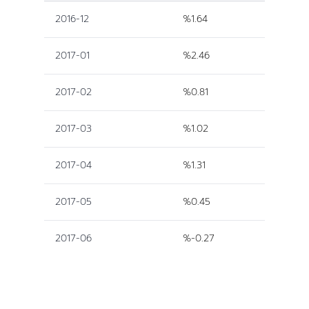
2016-12
%1.64
2017-01
%2.46
2017-02
%0.81
2017-03
%1.02
2017-04
%1.31
2017-05
%0.45
2017-06
%-0.27