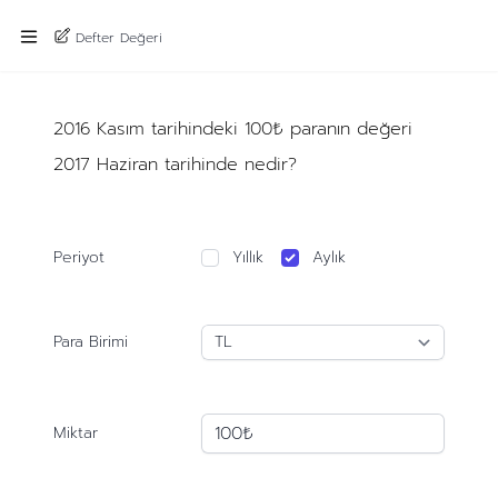
Defter Değeri
2016 Kasım tarihindeki 100₺ paranın değeri
2017 Haziran tarihinde nedir?
Periyot
Yıllık
Aylık
Para Birimi
Miktar