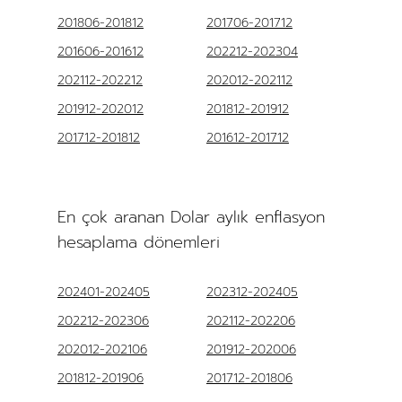
201806-201812
201706-201712
201606-201612
202212-202304
202112-202212
202012-202112
201912-202012
201812-201912
201712-201812
201612-201712
En çok aranan Dolar aylık enflasyon
hesaplama dönemleri
202401-202405
202312-202405
202212-202306
202112-202206
202012-202106
201912-202006
201812-201906
201712-201806