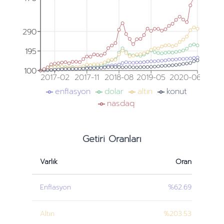
290
290
195
195
100
100
2017-02
2017-11
2018-08
2019-05
2020-06
enflasyon
dolar
altın
konut
nasdaq
Getiri Oranları
Varlık
Oran
Enflasyon
%62.69
Altın
%203.53