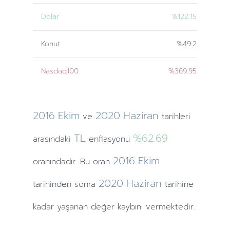
Dolar
%122.15
Konut
%49.2
Nasdaq100
%369.95
2016
Ekim
2020
Haziran
ve
tarihleri
TL
%62.69
arasındaki
enflasyonu
2016
Ekim
oranındadır. Bu oran
2020
Haziran
tarihinden
sonra
tarihine
kadar yaşanan değer kaybını vermektedir.