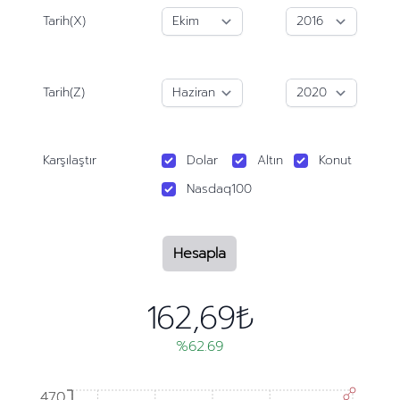
Tarih(X)
Tarih(Z)
Karşılaştır
Dolar
Altın
Konut
Nasdaq100
Hesapla
162,69₺
%62.69
470
470