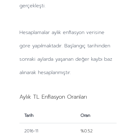
gerçekleşti.
Hesaplamalar
aylık
enflasyon verisine
göre yapılmaktadır. Başlangıç tarihinden
sonraki
aylarda
yaşanan değer kaybı baz
alınarak hesaplanmıştır.
Aylık TL Enflasyon Oranları
Tarih
Oran
2016-11
%0.52