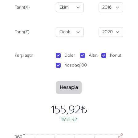
Tarih(X)
Tarih(Z)
Karşılaştır
Dolar
Altın
Konut
Nasdaq100
Hesapla
155,92₺
%55.92
362
362