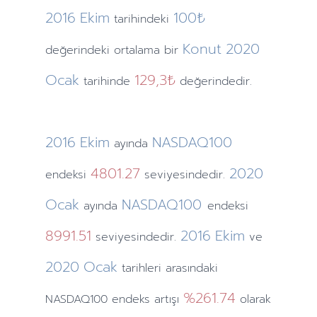
2016
Ekim
100₺
tarihindeki
Konut
2020
değerindeki ortalama bir
Ocak
129,3₺
tarihinde
değerindedir.
2016
Ekim
NASDAQ100
ayında
4801.27
2020
endeksi
seviyesindedir.
Ocak
NASDAQ100
ayında
endeksi
8991.51
2016
Ekim
seviyesindedir.
ve
2020
Ocak
tarihleri arasındaki
%261.74
NASDAQ100 endeks artışı
olarak