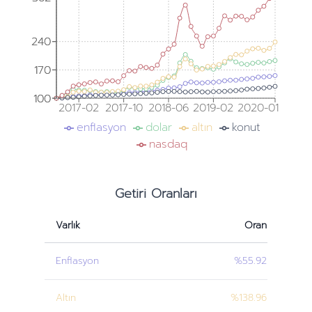
240
240
170
170
100
100
2017-02
2017-10
2018-06
2019-02
2020-01
enflasyon
dolar
altın
konut
nasdaq
Getiri Oranları
Varlık
Oran
Enflasyon
%55.92
Altın
%138.96