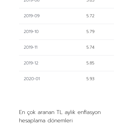
2019-08
5.63
2019-09
5.72
2019-10
5.79
2019-11
5.74
2019-12
5.85
2020-01
5.93
En çok aranan TL aylık enflasyon
hesaplama dönemleri