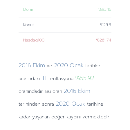
Dolar
%93.16
Konut
%29.3
Nasdaq100
%261.74
2016
Ekim
2020
Ocak
ve
tarihleri
TL
%55.92
arasındaki
enflasyonu
2016
Ekim
oranındadır. Bu oran
2020
Ocak
tarihinden
sonra
tarihine
kadar yaşanan değer kaybını vermektedir.