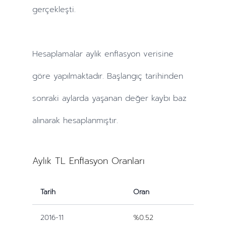
gerçekleşti.
Hesaplamalar
aylık
enflasyon verisine
göre yapılmaktadır. Başlangıç tarihinden
sonraki
aylarda
yaşanan değer kaybı baz
alınarak hesaplanmıştır.
Aylık TL Enflasyon Oranları
Tarih
Oran
2016-11
%0.52