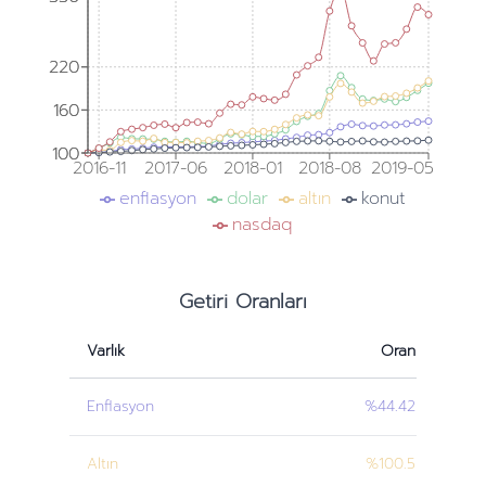
220
220
160
160
100
100
2016-11
2017-06
2018-01
2018-08
2019-05
enflasyon
dolar
altın
konut
nasdaq
Getiri Oranları
Varlık
Oran
Enflasyon
%44.42
Altın
%100.5