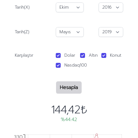
Tarih(X)
Tarih(Z)
Karşılaştır
Dolar
Altın
Konut
Nasdaq100
Hesapla
144,42₺
%44.42
330
330