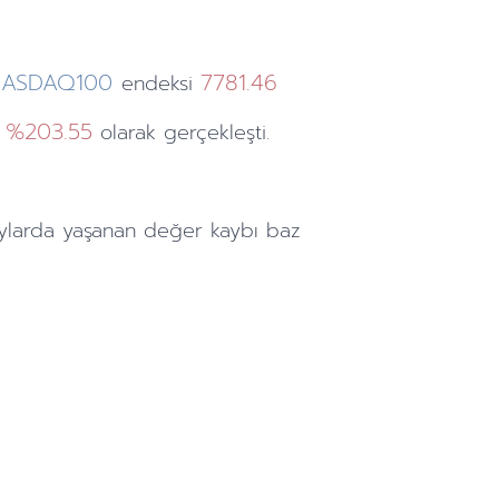
NASDAQ100
7781.46
endeksi
%203.55
ı
olarak gerçekleşti.
ylarda
yaşanan değer kaybı baz