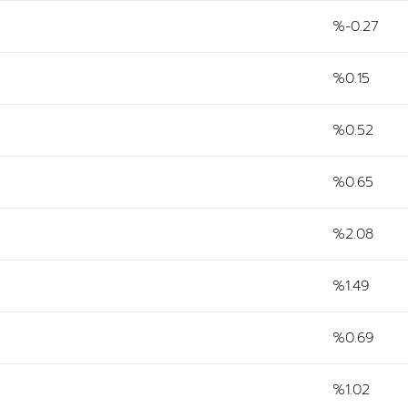
%-0.27
%0.15
%0.52
%0.65
%2.08
%1.49
%0.69
%1.02