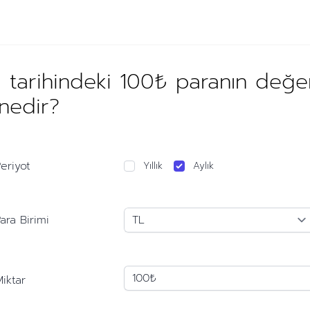
 tarihindeki 100₺ paranın değe
 nedir?
eriyot
Yıllık
Aylık
ara Birimi
iktar