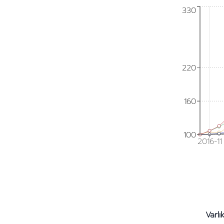
330
330
220
220
160
160
100
100
2016-11
Varlı