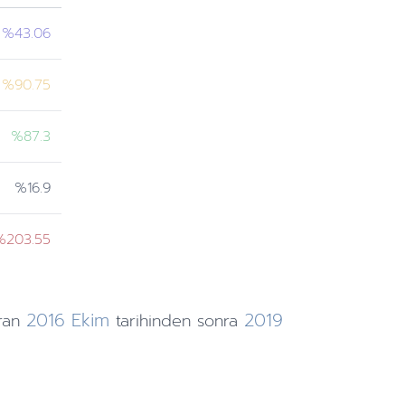
%43.06
%90.75
%87.3
%16.9
%203.55
2016
Ekim
2019
ran
tarihinden
sonra