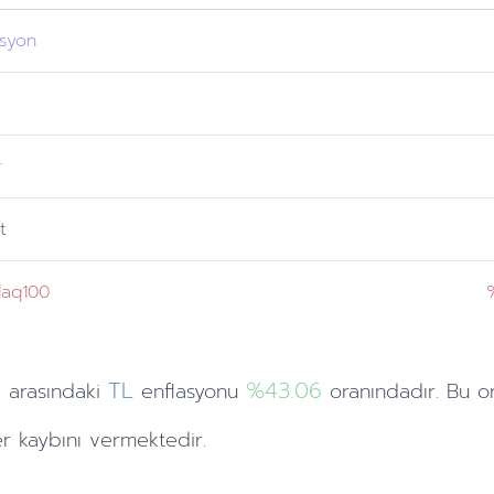
asyon
r
t
aq100
TL
%43.06
i
arasındaki
enflasyonu
oranındadır. Bu o
 kaybını vermektedir.