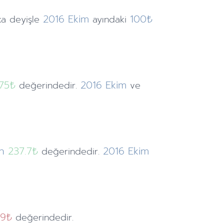
2016
Ekim
100₺
ka deyişle
ayındaki
.75
₺
2016
Ekim
değerindedir.
ve
n
237.7₺
2016
Ekim
değerindedir.
,9₺
değerindedir.