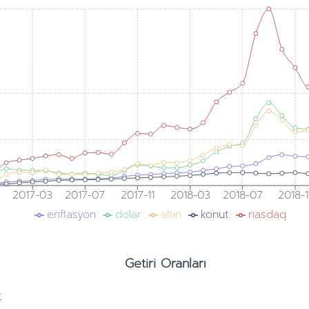
2017-03
2017-07
2017-11
2018-03
2018-07
2018-1
enflasyon
dolar
altın
konut
nasdaq
Getiri Oranları
k