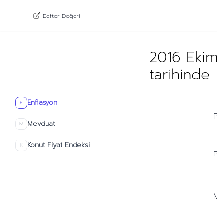
Defter Değeri
2016 Ekim
tarihinde
Enflasyon
E
P
Mevduat
M
Konut Fiyat Endeksi
K
P
M