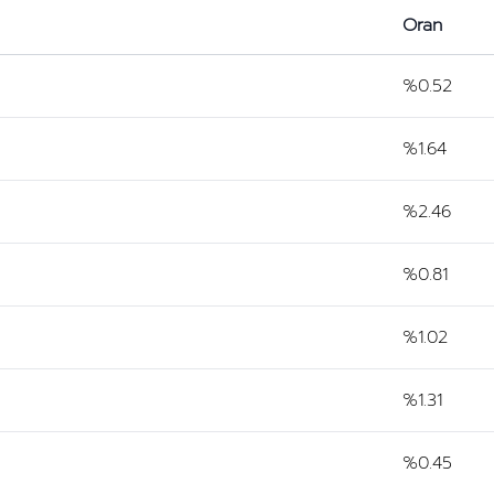
Oran
%0.52
%1.64
%2.46
%0.81
%1.02
%1.31
%0.45