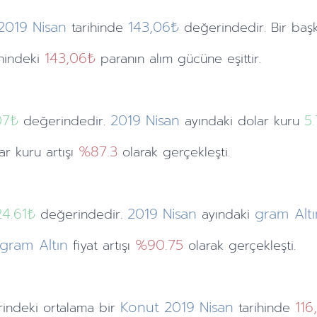
2019
Nisan
143,06₺
tarihinde
değerindedir. Bir baş
143,06₺
ihindeki
paranın alım gücüne eşittir.
07
₺
2019
Nisan
5
değerindedir.
ayındaki
dolar kuru
%87.3
lar kuru artışı
olarak gerçekleşti.
24.61₺
2019
Nisan
gram Altı
değerindedir.
ayındaki
gram Altın
%90.75
fiyat artışı
olarak gerçekleşti.
Konut
2019
Nisan
116
indeki ortalama bir
tarihinde