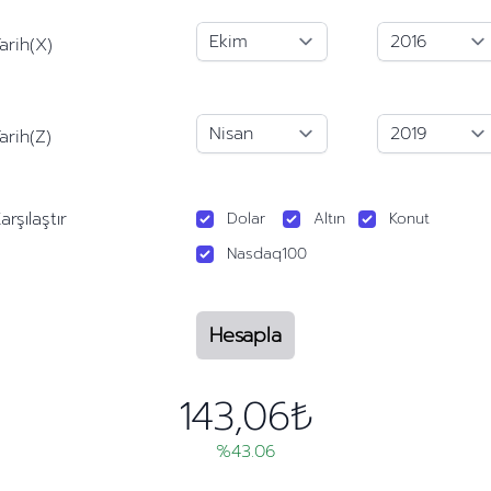
arih(X)
arih(Z)
arşılaştır
Dolar
Altın
Konut
Nasdaq100
Hesapla
143,06₺
%43.06