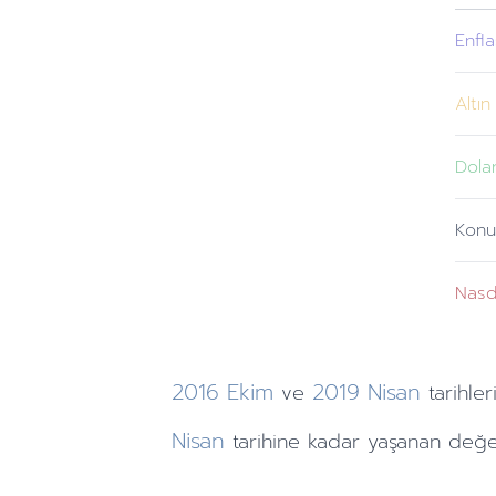
Enfl
Altın
Dola
Konu
Nasd
2016
Ekim
2019
Nisan
ve
tarihler
Nisan
tarihine
kadar yaşanan değer