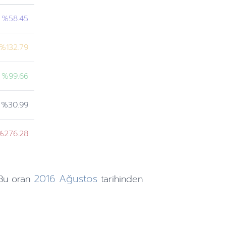
%58.45
%132.79
%99.66
%30.99
%276.28
2016
Ağustos
Bu oran
tarihinden