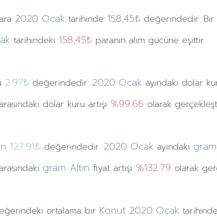
2020
Ocak
158,45₺
ara
tarihinde
değerindedir. Bir
ak
158,45₺
tarihindeki
paranın alım gücüne eşittir.
2.97
₺
2020
Ocak
ru
değerindedir.
ayındaki
dolar k
%99.66
 arasındaki dolar kuru artışı
olarak gerçekleşti
ın
127.91₺
2020
Ocak
gram 
değerindedir.
ayındaki
gram Altın
%132.79
i arasındaki
fiyat artışı
olarak gerç
Konut
2020
Ocak
eğerindeki ortalama bir
tarihind