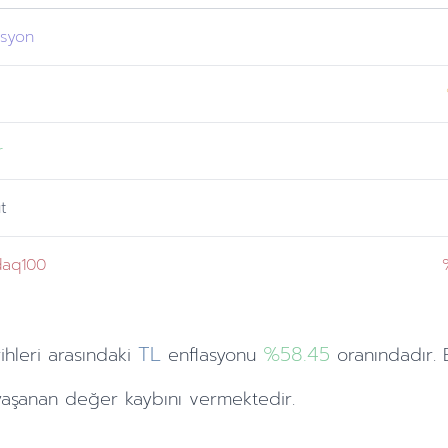
asyon
r
t
daq100
TL
%58.45
ihleri
arasındaki
enflasyonu
oranındadır. 
aşanan değer kaybını vermektedir.