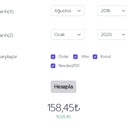
arih(X)
arih(Z)
arşılaştır
Dolar
Altın
Konut
Nasdaq100
Hesapla
158,45₺
%58.45