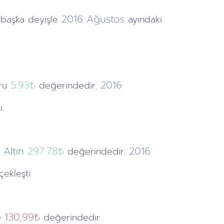
2016
Ağustos
 başka deyişle
ayındaki
5.93
₺
2016
uru
değerindedir.
.
Altın
297.78₺
2016
değerindedir.
ekleşti.
130,99₺
e
değerindedir.