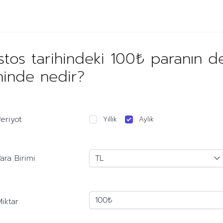
tos tarihindeki 100₺ paranın 
hinde nedir?
eriyot
Yıllık
Aylık
ara Birimi
iktar