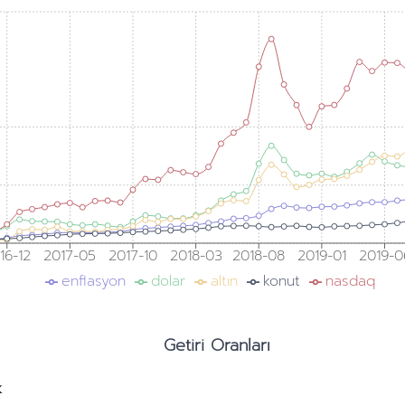
16-12
2017-05
2017-10
2018-03
2018-08
2019-01
2019-0
enflasyon
dolar
altın
konut
nasdaq
Getiri Oranları
k