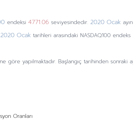
00
4771.06
2020
Ocak
endeksi
seviyesindedir.
ayı
2020
Ocak
tarihleri arasındaki NASDAQ100 endeks 
ne göre yapılmaktadır. Başlangıç tarihinden sonraki
a
asyon Oranları