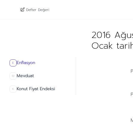
Defter Değeri
2016 Ağus
Ocak tari
Enflasyon
E
P
Mevduat
M
Konut Fiyat Endeksi
K
P
M