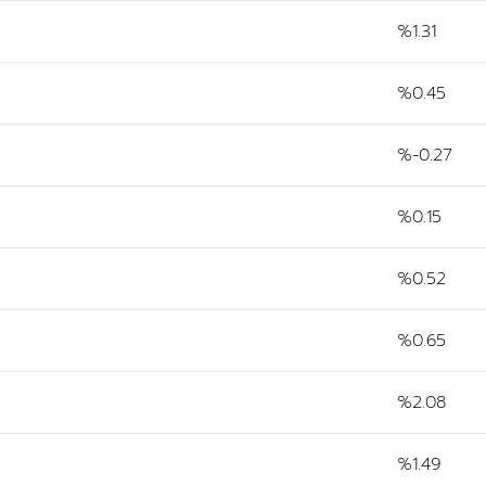
%1.31
%0.45
%-0.27
%0.15
%0.52
%0.65
%2.08
%1.49