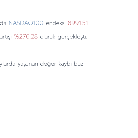
NASDAQ100
8991.51
nda
endeksi
%276.28
artışı
olarak gerçekleşti.
ylarda
yaşanan değer kaybı baz