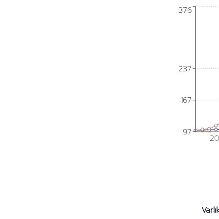
376
376
237
237
167
167
97
97
20
Varlı