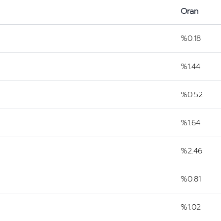
Oran
%0.18
%1.44
%0.52
%1.64
%2.46
%0.81
%1.02