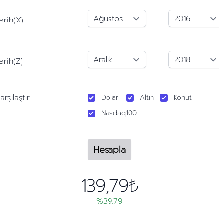
arih(X)
arih(Z)
arşılaştır
Dolar
Altın
Konut
Nasdaq100
Hesapla
139,79₺
%39.79