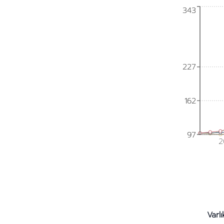
343
343
227
227
162
162
97
97
2
Varlı