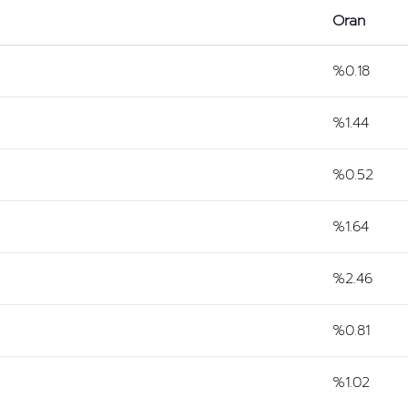
Oran
%0.18
%1.44
%0.52
%1.64
%2.46
%0.81
%1.02