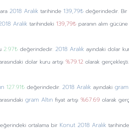
2018
Aralık
139,79₺
ara
tarihinde
değerindedir. Bir
2018
Aralık
139,79₺
tarihindeki
paranın alım gücüne e
2.97
₺
2018
Aralık
ru
değerindedir.
ayındaki
dolar k
%79.12
 arasındaki dolar kuru artışı
olarak gerçekleşti.
ın
127.91₺
2018
Aralık
gram 
değerindedir.
ayındaki
gram Altın
%67.69
 arasındaki
fiyat artışı
olarak gerçe
Konut
2018
Aralık
eğerindeki ortalama bir
tarihind