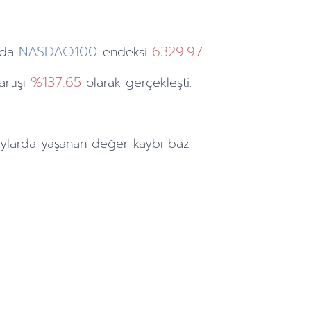
NASDAQ100
6329.97
nda
endeksi
%137.65
artışı
olarak gerçekleşti.
ylarda
yaşanan değer kaybı baz