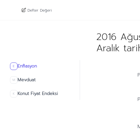
Defter Değeri
2016 Ağus
Aralık tar
Enflasyon
E
P
Mevduat
M
Konut Fiyat Endeksi
K
P
M