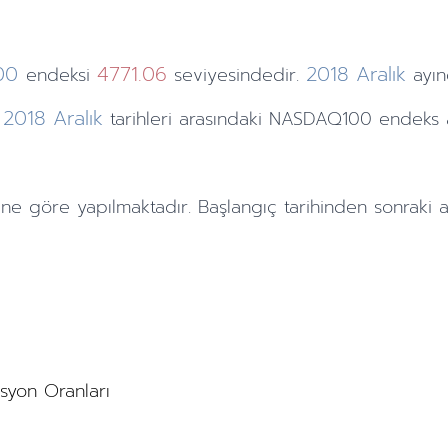
00
4771.06
2018
Aralık
endeksi
seviyesindedir.
ayı
2018
Aralık
tarihleri arasındaki NASDAQ100 endeks 
ine göre yapılmaktadır. Başlangıç tarihinden sonraki
a
asyon Oranları