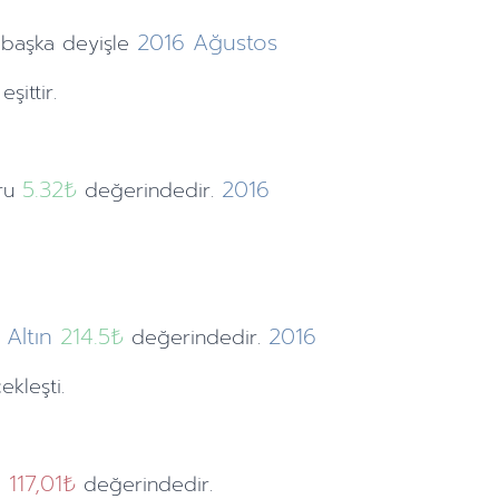
2016
Ağustos
 başka deyişle
şittir.
5.32
₺
2016
uru
değerindedir.
Altın
214.5₺
2016
değerindedir.
kleşti.
117,01₺
e
değerindedir.