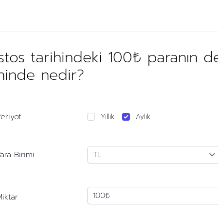
tos tarihindeki 100₺ paranın d
ihinde nedir?
eriyot
Yıllık
Aylık
ara Birimi
iktar