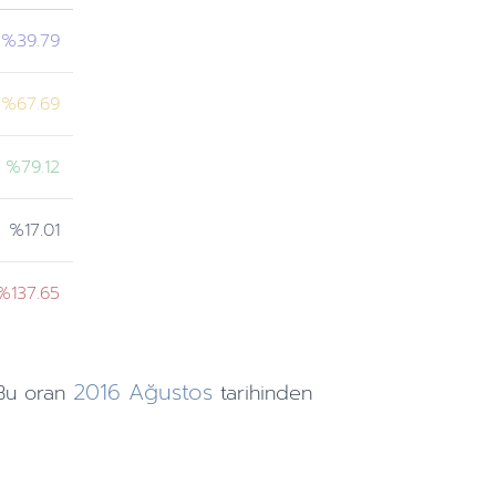
%39.79
%67.69
%79.12
%17.01
%137.65
2016
Ağustos
Bu oran
tarihinden