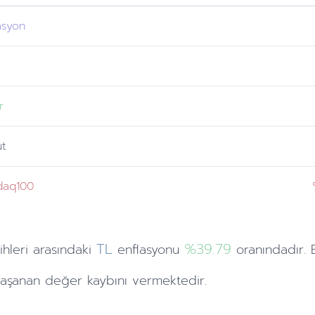
asyon
r
ut
daq100
TL
%39.79
ihleri
arasındaki
enflasyonu
oranındadır. 
aşanan değer kaybını vermektedir.