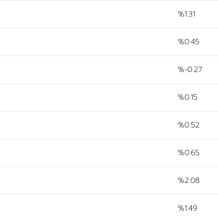
%1.31
%0.45
%-0.27
%0.15
%0.52
%0.65
%2.08
%1.49