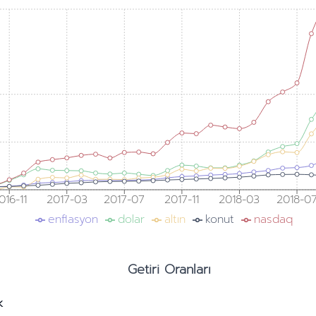
016-11
2017-03
2017-07
2017-11
2018-03
2018-0
enflasyon
dolar
altın
konut
nasdaq
Getiri Oranları
k