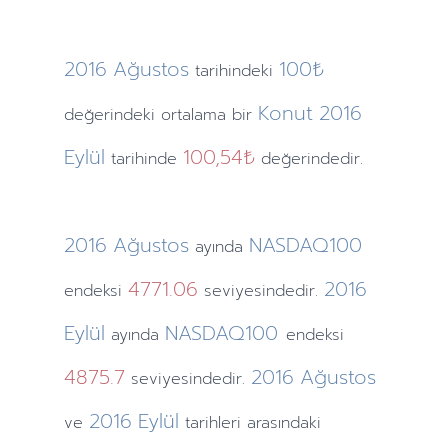
2016
Ağustos
100₺
tarihindeki
Konut
2016
değerindeki ortalama bir
Eylül
100,54₺
tarihinde
değerindedir.
2016
Ağustos
NASDAQ100
ayında
4771.06
2016
endeksi
seviyesindedir.
Eylül
NASDAQ100
ayında
endeksi
4875.7
2016
Ağustos
seviyesindedir.
2016
Eylül
ve
tarihleri arasındaki