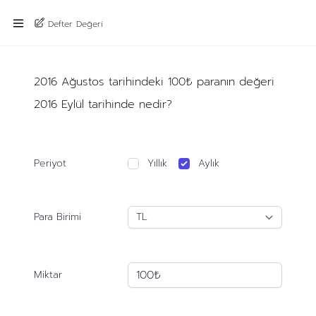
Defter Değeri
2016 Ağustos tarihindeki 100₺ paranın değeri
2016 Eylül tarihinde nedir?
Periyot
Yıllık
Aylık
Para Birimi
Miktar