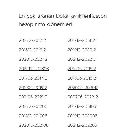
En çok aranan Dolar aylık enflasyon
hesaplama dönemleri
201612-201712
201712-201812
201812-201912
201912-202012
202012-202112
202112-202212
202212-202303
201606-201612
201706-201712
201806-201812
201906-201912
202006-202012
202106-202112
202206-202212
201612-201706
201712-201806
201812-201906
201912-202006
202012-202106
202112-202206