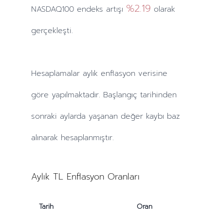
%2.19
NASDAQ100 endeks artışı
olarak
gerçekleşti.
Hesaplamalar
aylık
enflasyon verisine
göre yapılmaktadır. Başlangıç tarihinden
sonraki
aylarda
yaşanan değer kaybı baz
alınarak hesaplanmıştır.
Aylık TL Enflasyon Oranları
Tarih
Oran