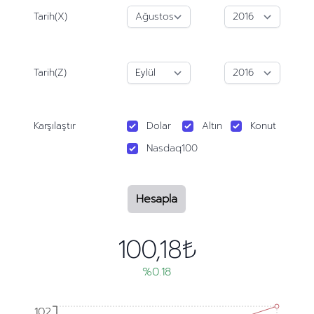
Tarih(X)
Tarih(Z)
Karşılaştır
Dolar
Altın
Konut
Nasdaq100
Hesapla
100,18₺
%0.18
102
102