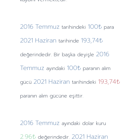
2016
Temmuz
100₺
tarihindeki
para
2021
Haziran
193,74₺
tarihinde
2016
değerindedir. Bir başka deyişle
Temmuz
100₺
ayındaki
paranın alım
2021
Haziran
193,74₺
gücü
tarihindeki
paranın alım gücüne eşittir.
2016
Temmuz
ayındaki
dolar kuru
2.96
₺
2021
Haziran
değerindedir.