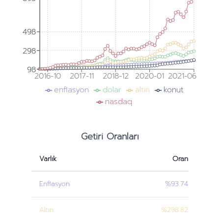
498
498
298
298
98
98
2016-10
2017-11
2018-12
2020-01
2021-06
enflasyon
dolar
altın
konut
nasdaq
Getiri Oranları
Varlık
Oran
Enflasyon
%93.74
Altın
%298.82