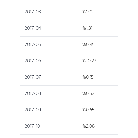
2017-03
%1.02
2017-04
%1.31
2017-05
%0.45
2017-06
%-0.27
2017-07
%0.15
2017-08
%0.52
2017-09
%0.65
2017-10
%2.08