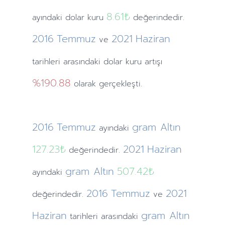
8.61
₺
ayındaki
dolar kuru
değerindedir.
2016
Temmuz
2021
Haziran
ve
tarihleri arasındaki dolar kuru artışı
%190.88
olarak gerçekleşti.
2016
Temmuz
gram Altın
ayındaki
127.23₺
2021
Haziran
değerindedir.
gram Altın
507.42₺
ayındaki
2016
Temmuz
2021
değerindedir.
ve
Haziran
gram Altın
tarihleri arasındaki