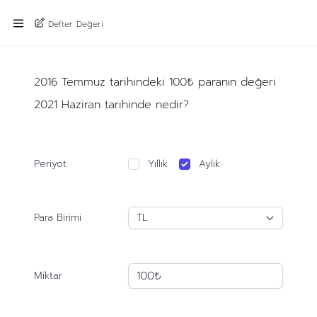
Defter Değeri
2016 Temmuz tarihindeki 100₺ paranın değeri
2021 Haziran tarihinde nedir?
Periyot
Yıllık
Aylık
Para Birimi
Miktar