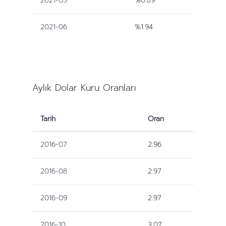
2021-05
%0.89
2021-06
%1.94
Aylık Dolar Kuru Oranları
Tarih
Oran
2016-07
2.96
2016-08
2.97
2016-09
2.97
2016-10
3.07