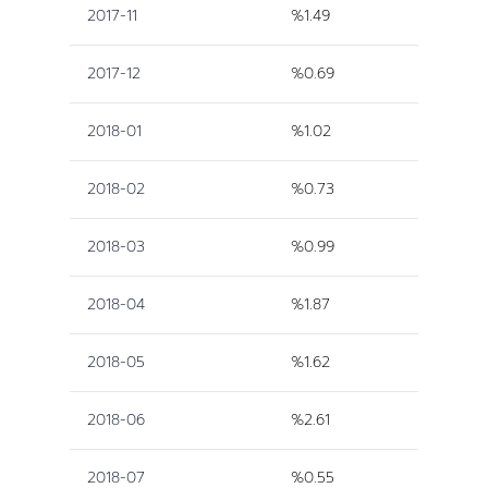
2017-11
%1.49
2017-12
%0.69
2018-01
%1.02
2018-02
%0.73
2018-03
%0.99
2018-04
%1.87
2018-05
%1.62
2018-06
%2.61
2018-07
%0.55