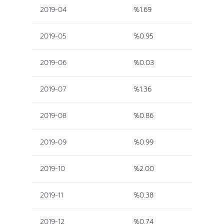
2019-04
%1.69
2019-05
%0.95
2019-06
%0.03
2019-07
%1.36
2019-08
%0.86
2019-09
%0.99
2019-10
%2.00
2019-11
%0.38
2019-12
%0.74