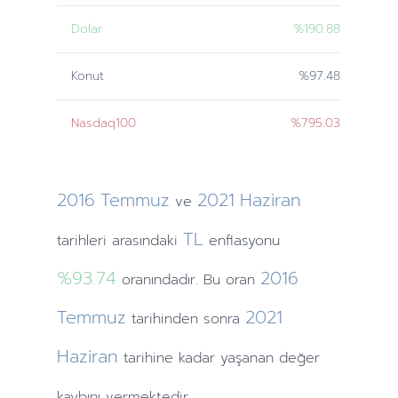
Dolar
%190.88
Konut
%97.48
Nasdaq100
%795.03
2016
Temmuz
2021
Haziran
ve
TL
tarihleri
arasındaki
enflasyonu
%93.74
2016
oranındadır. Bu oran
Temmuz
2021
tarihinden
sonra
Haziran
tarihine
kadar yaşanan değer
kaybını vermektedir.