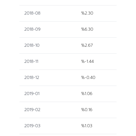
2018-08
%2.30
2018-09
%6.30
2018-10
%2.67
2018-11
%-1.44
2018-12
%-0.40
2019-01
%1.06
2019-02
%0.16
2019-03
%1.03