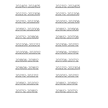
202401-202405
202312-202405
202212-202306
202112-202206
202112-202206
202012-202106
201912-202006
201812-201906
201712-201806
201612-201706
202206-202212
202106-202112
202006-202012
201906-201912
201806-201812
201706-201712
201606-201612
202212-202304
202112-202212
202012-202112
201912-202012
201812-201912
201712-201812
201612-201712