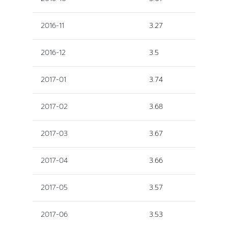
2016-11
3.27
2016-12
3.5
2017-01
3.74
2017-02
3.68
2017-03
3.67
2017-04
3.66
2017-05
3.57
2017-06
3.53