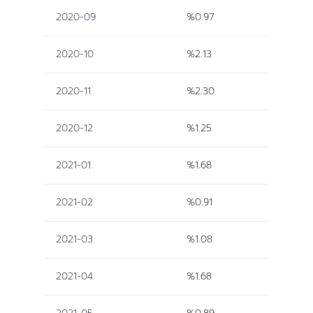
2020-09
%0.97
2020-10
%2.13
2020-11
%2.30
2020-12
%1.25
2021-01
%1.68
2021-02
%0.91
2021-03
%1.08
2021-04
%1.68