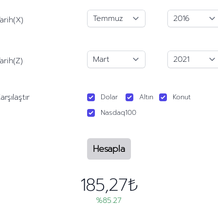
arih(X)
arih(Z)
arşılaştır
Dolar
Altın
Konut
Nasdaq100
Hesapla
185,27₺
%85.27