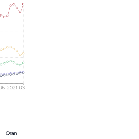
06
2021-03
Oran