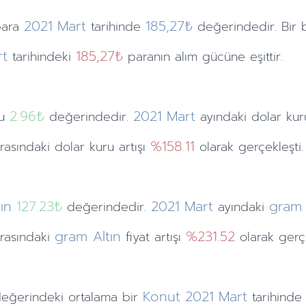
2021
Mart
185,27₺
ara
tarihinde
değerindedir. Bir 
rt
185,27₺
tarihindeki
paranın alım gücüne eşittir.
2.96
₺
2021
Mart
ru
değerindedir.
ayındaki
dolar ku
%158.11
arasındaki dolar kuru artışı
olarak gerçekleşti.
ın
127.23₺
2021
Mart
gram 
değerindedir.
ayındaki
gram Altın
%231.52
 arasındaki
fiyat artışı
olarak gerçe
Konut
2021
Mart
eğerindeki ortalama bir
tarihinde