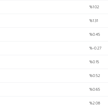
%1.02
%1.31
%0.45
%-0.27
%0.15
%0.52
%0.65
%2.08