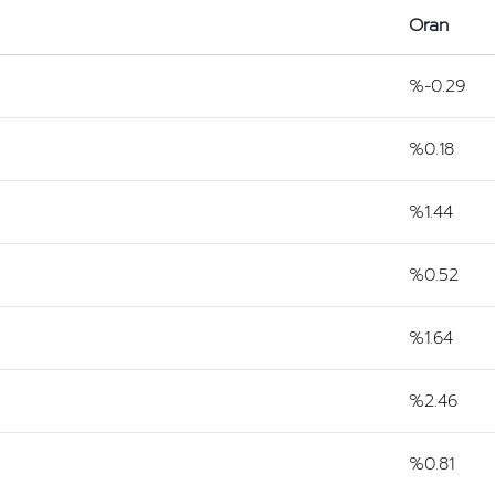
Oran
%-0.29
%0.18
%1.44
%0.52
%1.64
%2.46
%0.81