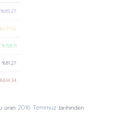
%85.27
%231.52
%158.11
%81.27
%614.34
2016
Temmuz
u oran
tarihinden