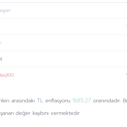
asyon
r
ut
daq100
TL
%85.27
hleri
arasındaki
enflasyonu
oranındadır. B
şanan değer kaybını vermektedir.