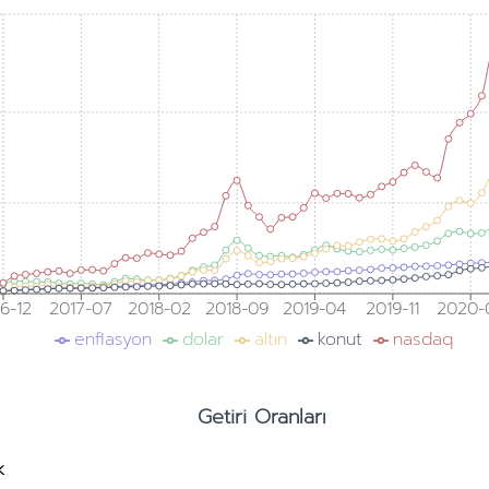
6-12
2017-07
2018-02
2018-09
2019-04
2019-11
2020-
enflasyon
dolar
altın
konut
nasdaq
Getiri Oranları
k