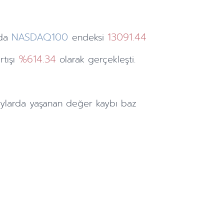
NASDAQ100
13091.44
da
endeksi
%614.34
rtışı
olarak gerçekleşti.
ylarda
yaşanan değer kaybı baz