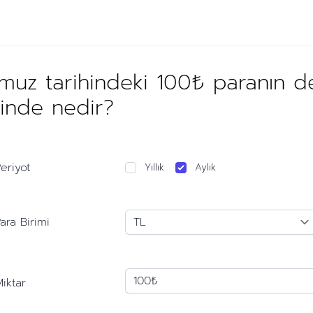
uz tarihindeki 100₺ paranın d
hinde nedir?
eriyot
Yıllık
Aylık
ara Birimi
iktar