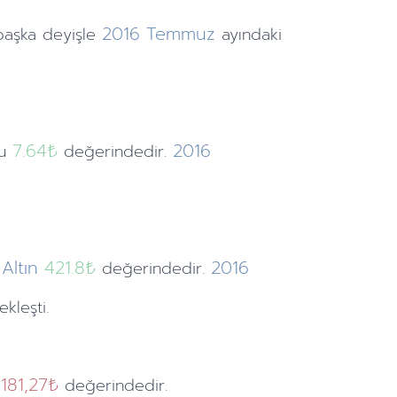
2016
Temmuz
başka deyişle
ayındaki
7.64
₺
2016
ru
değerindedir.
Altın
421.8₺
2016
değerindedir.
kleşti.
181,27₺
değerindedir.