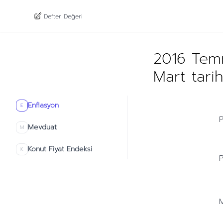
Defter Değeri
2016 Temm
Mart tari
Enflasyon
E
P
Mevduat
M
Konut Fiyat Endeksi
K
P
M