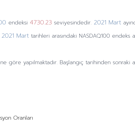
100
4730.23
2021
Mart
endeksi
seviyesindedir.
ayın
2021
Mart
tarihleri arasındaki NASDAQ100 endeks a
ine göre yapılmaktadır. Başlangıç tarihinden sonraki
a
asyon Oranları