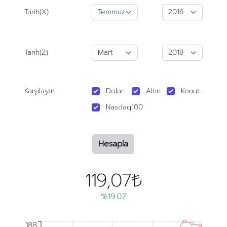
Tarih(X)
Tarih(Z)
Karşılaştır
Dolar
Altın
Konut
Nasdaq100
Hesapla
119,07₺
%19.07
188
188