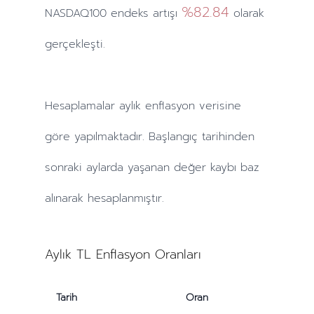
%82.84
NASDAQ100 endeks artışı
olarak
gerçekleşti.
Hesaplamalar
aylık
enflasyon verisine
göre yapılmaktadır. Başlangıç tarihinden
sonraki
aylarda
yaşanan değer kaybı baz
alınarak hesaplanmıştır.
Aylık TL Enflasyon Oranları
Tarih
Oran