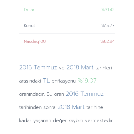
Dolar
%31.42
Konut
%15.77
Nasdaq100
%82.84
2016
Temmuz
2018
Mart
ve
tarihleri
TL
%19.07
arasındaki
enflasyonu
2016
Temmuz
oranındadır. Bu oran
2018
Mart
tarihinden
sonra
tarihine
kadar yaşanan değer kaybını vermektedir.