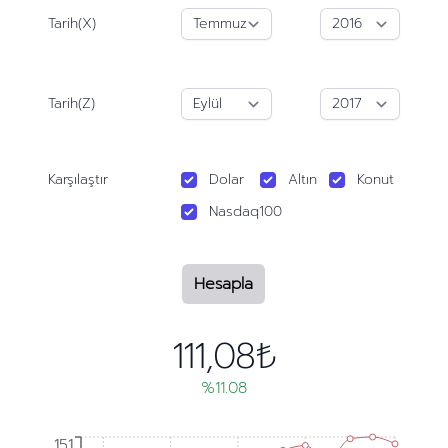
Tarih(X)
Tarih(Z)
Karşılaştır
Dolar
Altın
Konut
Nasdaq100
Hesapla
111,08₺
%11.08
151
151