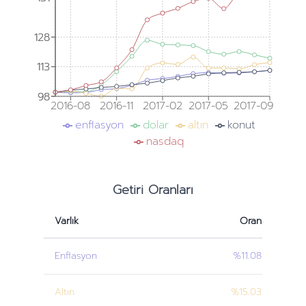
128
128
113
113
98
98
2016-08
2016-11
2017-02
2017-05
2017-09
enflasyon
dolar
altın
konut
nasdaq
Getiri Oranları
Varlık
Oran
Enflasyon
%11.08
Altın
%15.03