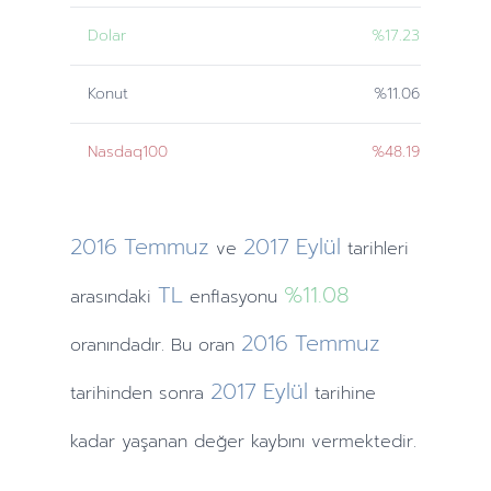
Dolar
%17.23
Konut
%11.06
Nasdaq100
%48.19
2016
Temmuz
2017
Eylül
ve
tarihleri
TL
%11.08
arasındaki
enflasyonu
2016
Temmuz
oranındadır. Bu oran
2017
Eylül
tarihinden
sonra
tarihine
kadar yaşanan değer kaybını vermektedir.