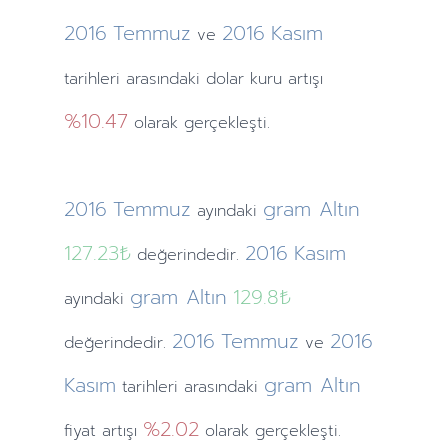
2016
Temmuz
2016
Kasım
ve
tarihleri arasındaki dolar kuru artışı
%10.47
olarak gerçekleşti.
2016
Temmuz
gram Altın
ayındaki
127.23₺
2016
Kasım
değerindedir.
gram Altın
129.8₺
ayındaki
2016
Temmuz
2016
değerindedir.
ve
Kasım
gram Altın
tarihleri arasındaki
%2.02
fiyat artışı
olarak gerçekleşti.