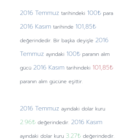
2016
Temmuz
100₺
tarihindeki
para
2016
Kasım
101,85₺
tarihinde
2016
değerindedir. Bir başka deyişle
Temmuz
100₺
ayındaki
paranın alım
2016
Kasım
101,85₺
gücü
tarihindeki
paranın alım gücüne eşittir.
2016
Temmuz
ayındaki
dolar kuru
2.96
₺
2016
Kasım
değerindedir.
3.27
₺
ayındaki
dolar kuru
değerindedir.