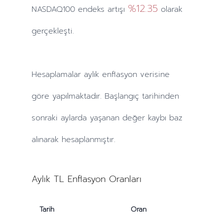
%12.35
NASDAQ100 endeks artışı
olarak
gerçekleşti.
Hesaplamalar
aylık
enflasyon verisine
göre yapılmaktadır. Başlangıç tarihinden
sonraki
aylarda
yaşanan değer kaybı baz
alınarak hesaplanmıştır.
Aylık TL Enflasyon Oranları
Tarih
Oran