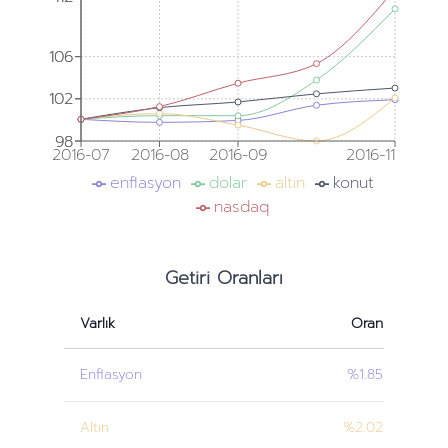
106
106
102
102
98
98
2016-07
2016-08
2016-09
2016-11
enflasyon
dolar
altın
konut
nasdaq
Getiri Oranları
Varlık
Oran
Enflasyon
%1.85
Altın
%2.02