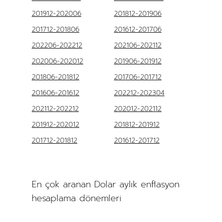
201912-202006
201812-201906
201712-201806
201612-201706
202206-202212
202106-202112
202006-202012
201906-201912
201806-201812
201706-201712
201606-201612
202212-202304
202112-202212
202012-202112
201912-202012
201812-201912
201712-201812
201612-201712
En çok aranan Dolar aylık enflasyon
hesaplama dönemleri