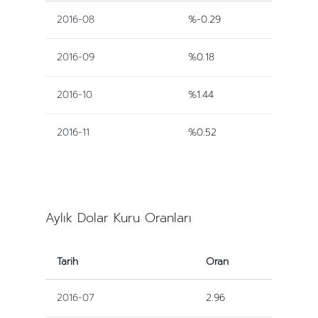
2016-08
%-0.29
2016-09
%0.18
2016-10
%1.44
2016-11
%0.52
Aylık Dolar Kuru Oranları
Tarih
Oran
2016-07
2.96