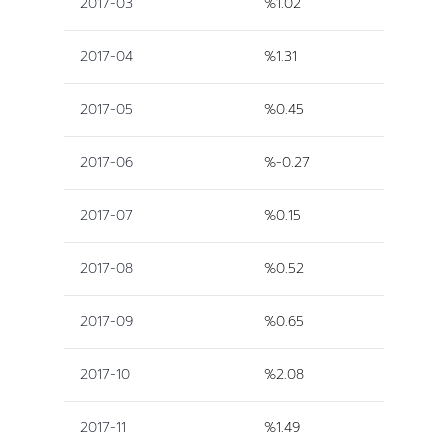
2017-03
%1.02
2017-04
%1.31
2017-05
%0.45
2017-06
%-0.27
2017-07
%0.15
2017-08
%0.52
2017-09
%0.65
2017-10
%2.08
2017-11
%1.49