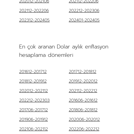
202012-202106
202112-202206
202112-202206
202212-202306
202312-202405
202401-202405
En çok aranan Dolar aylık enflasyon
hesaplama dönemleri
201612-201712
201712-201812
201812-201912
201912-202012
202012-202112
202112-202212
202212-202303
201606-201612
201706-201712
201806-201812
201906-201912
202006-202012
202106-202112
202206-202212