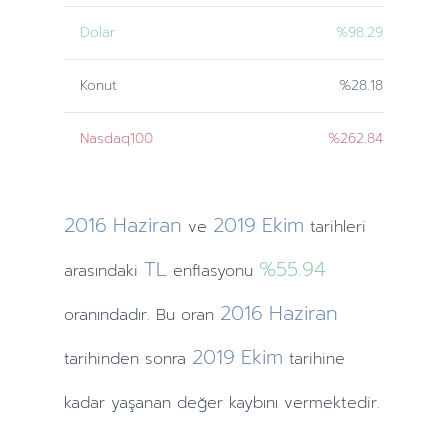
Dolar
%98.29
Konut
%28.18
Nasdaq100
%262.84
2016
Haziran
2019
Ekim
ve
tarihleri
TL
%55.94
arasındaki
enflasyonu
2016
Haziran
oranındadır. Bu oran
2019
Ekim
tarihinden
sonra
tarihine
kadar yaşanan değer kaybını vermektedir.