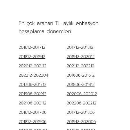
En çok aranan TL aylık enflasyon
hesaplama dönemleri
201612-201712
201712-201812
201812-201912
201912-202012
202012-202112
202112-202212
202212-202304
201606-201612
201706-201712
201806-201812
201906-201912
202006-202012
202106-202112
202206-202212
201612-201706
201712-201806
201812-201906
201912-202006