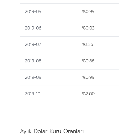
2019-05
%0.95
2019-06
%0.03
2019-07
%1.36
2019-08
%0.86
2019-09
%0.99
2019-10
%2.00
Aylık Dolar Kuru Oranları