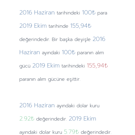
2016
Haziran
100₺
tarihindeki
para
2019
Ekim
155,94₺
tarihinde
2016
değerindedir. Bir başka deyişle
Haziran
100₺
ayındaki
paranın alım
2019
Ekim
155,94₺
gücü
tarihindeki
paranın alım gücüne eşittir.
2016
Haziran
ayındaki
dolar kuru
2.92
₺
2019
Ekim
değerindedir.
5.79
₺
ayındaki
dolar kuru
değerindedir.