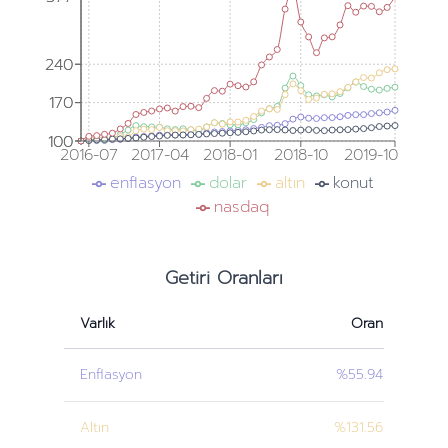
240
240
170
170
100
100
2016-07
2017-04
2018-01
2018-10
2019-10
enflasyon
dolar
altın
konut
nasdaq
Getiri Oranları
Varlık
Oran
Enflasyon
%55.94
Altın
%131.56