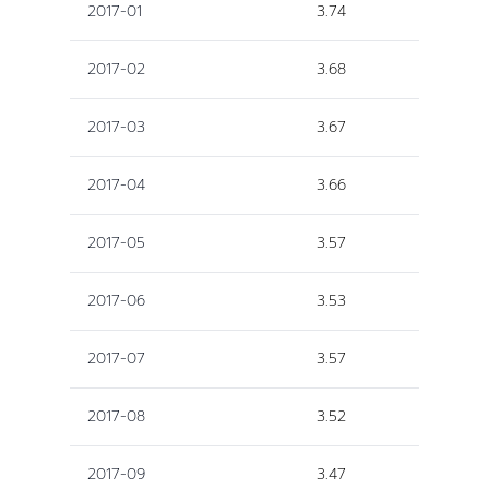
2017-01
3.74
2017-02
3.68
2017-03
3.67
2017-04
3.66
2017-05
3.57
2017-06
3.53
2017-07
3.57
2017-08
3.52
2017-09
3.47