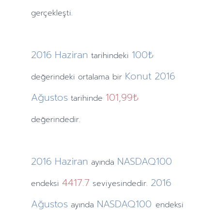
gerçekleşti.
2016
Haziran
100₺
tarihindeki
Konut
2016
değerindeki ortalama bir
Ağustos
101,99₺
tarihinde
değerindedir.
2016
Haziran
NASDAQ100
ayında
4417.7
2016
endeksi
seviyesindedir.
Ağustos
NASDAQ100
ayında
endeksi