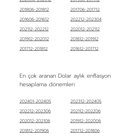
201806-201812
201706-201712
201606-201612
202212-202304
202112-202212
202012-202112
201912-202012
201812-201912
201712-201812
201612-201712
En çok aranan Dolar aylık enflasyon
hesaplama dönemleri
202401-202405
202312-202405
202212-202306
202112-202206
202012-202106
201912-202006
201812-201906
201712-201806