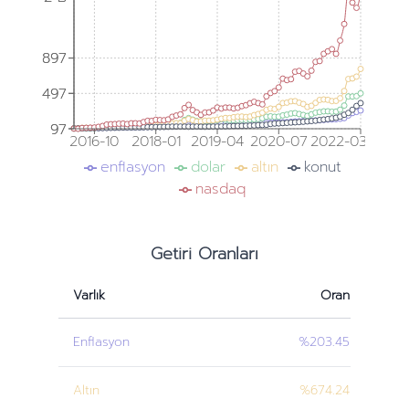
897
897
497
497
97
97
2016-10
2018-01
2019-04
2020-07
2022-03
enflasyon
dolar
altın
konut
nasdaq
Getiri Oranları
Varlık
Oran
Enflasyon
%203.45
Altın
%674.24