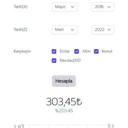
Tarih(X)
Tarih(Z)
Karşılaştır
Dolar
Altın
Konut
Nasdaq100
Hesapla
303,45₺
%203.45
2 B
2 B