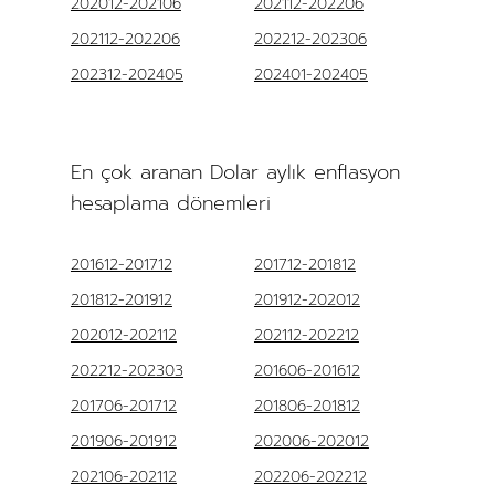
202012-202106
202112-202206
202112-202206
202212-202306
202312-202405
202401-202405
En çok aranan Dolar aylık enflasyon
hesaplama dönemleri
201612-201712
201712-201812
201812-201912
201912-202012
202012-202112
202112-202212
202212-202303
201606-201612
201706-201712
201806-201812
201906-201912
202006-202012
202106-202112
202206-202212