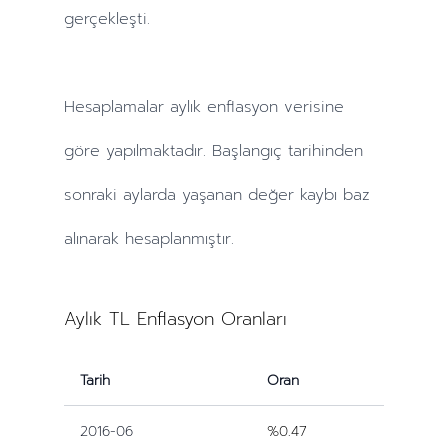
gerçekleşti.
Hesaplamalar
aylık
enflasyon verisine
göre yapılmaktadır. Başlangıç tarihinden
sonraki
aylarda
yaşanan değer kaybı baz
alınarak hesaplanmıştır.
Aylık TL Enflasyon Oranları
Tarih
Oran
2016-06
%0.47