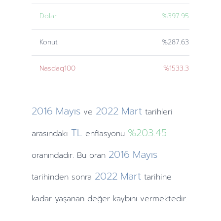
Dolar
%397.95
Konut
%287.63
Nasdaq100
%1533.3
2016
Mayıs
2022
Mart
ve
tarihleri
TL
%203.45
arasındaki
enflasyonu
2016
Mayıs
oranındadır. Bu oran
2022
Mart
tarihinden
sonra
tarihine
kadar yaşanan değer kaybını vermektedir.