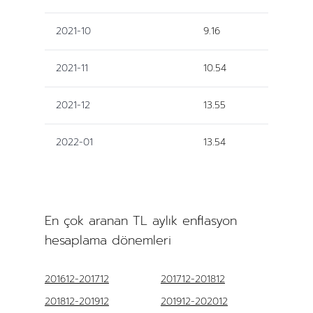
2021-10
9.16
2021-11
10.54
2021-12
13.55
2022-01
13.54
En çok aranan TL aylık enflasyon
hesaplama dönemleri
201612-201712
201712-201812
201812-201912
201912-202012