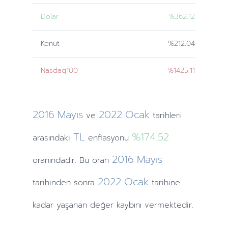
Dolar
%362.12
Konut
%212.04
Nasdaq100
%1425.11
2016
Mayıs
2022
Ocak
ve
tarihleri
TL
%174.52
arasındaki
enflasyonu
2016
Mayıs
oranındadır. Bu oran
2022
Ocak
tarihinden
sonra
tarihine
kadar yaşanan değer kaybını vermektedir.