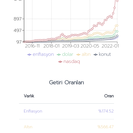
897
897
497
497
97
97
2016-11
2018-01
2019-03
2020-05
2022-01
enflasyon
dolar
altın
konut
nasdaq
Getiri Oranları
Varlık
Oran
Enflasyon
%174.52
Altın
%566.47