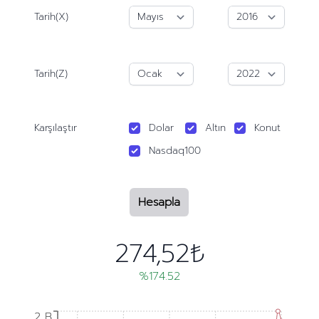
Tarih(X)
Tarih(Z)
Karşılaştır
Dolar
Altın
Konut
Nasdaq100
Hesapla
274,52₺
%174.52
2 B
2 B