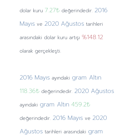
7.27
₺
2016
dolar kuru
değerindedir.
Mayıs
2020
Ağustos
ve
tarihleri
%148.12
arasındaki dolar kuru artışı
olarak gerçekleşti.
2016
Mayıs
gram Altın
ayındaki
118.36₺
2020
Ağustos
değerindedir.
gram Altın
459.2₺
ayındaki
2016
Mayıs
2020
değerindedir.
ve
Ağustos
gram
tarihleri arasındaki