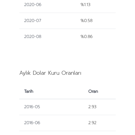
2020-06
%1.13
2020-07
%0.58
2020-08
%0.86
Aylık Dolar Kuru Oranları
Tarih
Oran
2016-05
2.93
2016-06
2.92