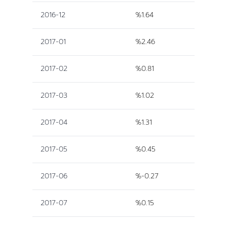
2016-12
%1.64
2017-01
%2.46
2017-02
%0.81
2017-03
%1.02
2017-04
%1.31
2017-05
%0.45
2017-06
%-0.27
2017-07
%0.15