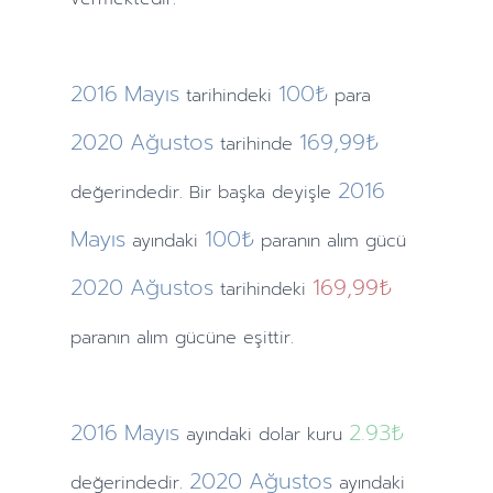
2016
Mayıs
100₺
tarihindeki
para
2020
Ağustos
169,99₺
tarihinde
2016
değerindedir. Bir başka deyişle
Mayıs
100₺
ayındaki
paranın alım gücü
2020
Ağustos
169,99₺
tarihindeki
paranın alım gücüne eşittir.
2016
Mayıs
2.93
₺
ayındaki
dolar kuru
2020
Ağustos
değerindedir.
ayındaki