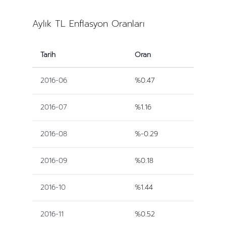
Aylık TL Enflasyon Oranları
Tarih
Oran
2016-06
%0.47
2016-07
%1.16
2016-08
%-0.29
2016-09
%0.18
2016-10
%1.44
2016-11
%0.52