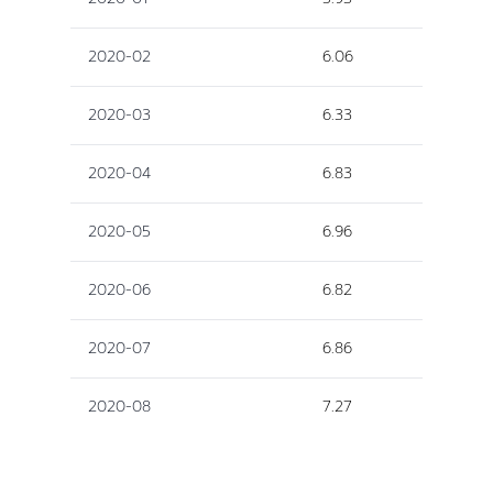
2020-02
6.06
2020-03
6.33
2020-04
6.83
2020-05
6.96
2020-06
6.82
2020-07
6.86
2020-08
7.27