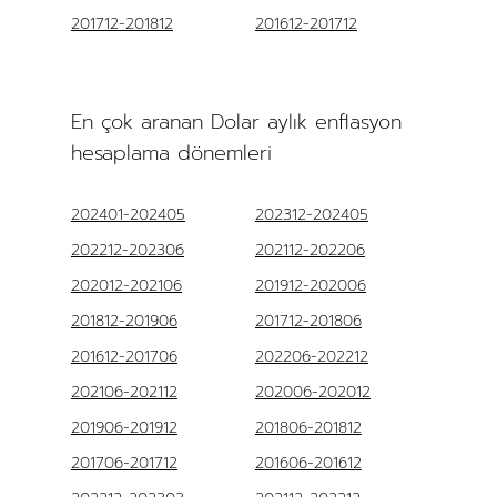
201712-201812
201612-201712
En çok aranan Dolar aylık enflasyon
hesaplama dönemleri
202401-202405
202312-202405
202212-202306
202112-202206
202012-202106
201912-202006
201812-201906
201712-201806
201612-201706
202206-202212
202106-202112
202006-202012
201906-201912
201806-201812
201706-201712
201606-201612