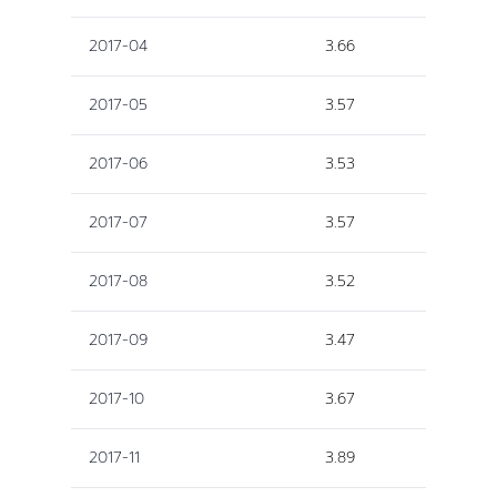
2017-04
3.66
2017-05
3.57
2017-06
3.53
2017-07
3.57
2017-08
3.52
2017-09
3.47
2017-10
3.67
2017-11
3.89