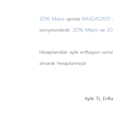
2016
Mayıs
NASDAQ100
ayında
2016
Mayıs
20
seviyesindedir.
ve
Hesaplamalar
aylık
enflasyon verisi
alınarak hesaplanmıştır.
Aylık TL Enfl