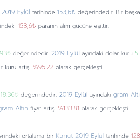
2019
Eylül
153,6₺
tarihinde
değerindedir. Bir başka
153,6₺
hindeki
paranın alım gücüne eşittir.
.93
₺
2019
Eylül
5
değerindedir.
ayındaki
dolar kuru
%95.22
ar kuru artışı
olarak gerçekleşti.
118.36₺
2019
Eylül
gram Alt
değerindedir.
ayındaki
gram Altın
%133.81
fiyat artışı
olarak gerçekleşti.
Konut
2019
Eylül
12
rindeki ortalama bir
tarihinde