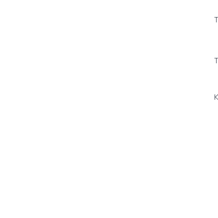
T
T
K