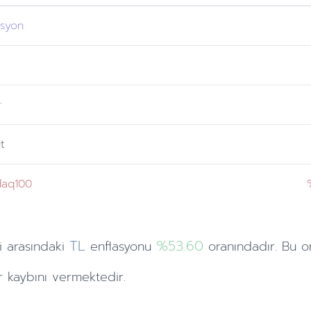
asyon
r
t
daq100
TL
%53.60
i
arasındaki
enflasyonu
oranındadır. Bu o
kaybını vermektedir.