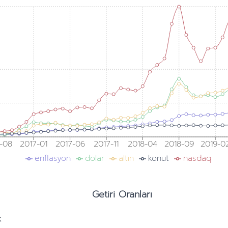
-08
2017-01
2017-06
2017-11
2018-04
2018-09
2019-0
enflasyon
dolar
altın
konut
nasdaq
Getiri Oranları
k