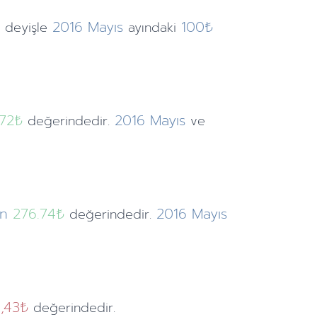
2016
Mayıs
100₺
 deyişle
ayındaki
.72
₺
2016
Mayıs
değerindedir.
ve
ın
276.74₺
2016
Mayıs
değerindedir.
8,43₺
değerindedir.