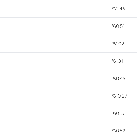
%2.46
%0.81
%1.02
%1.31
%0.45
%-0.27
%0.15
%0.52