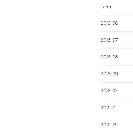
Tarih
2016-06
2016-07
2016-08
2016-09
2016-10
2016-11
2016-12