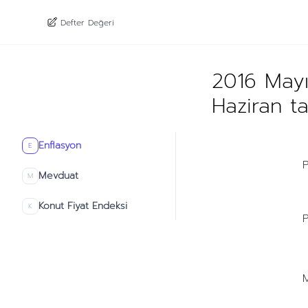
Defter Değeri
2016 Mayı
Haziran t
Enflasyon
E
P
Mevduat
M
Konut Fiyat Endeksi
K
P
M