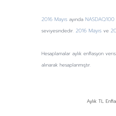
2016
Mayıs
NASDAQ10
ayında
2016
Mayıs
20
seviyesindedir.
ve
Hesaplamalar
aylık
enflasyon veris
alınarak hesaplanmıştır.
Aylık TL Enfl