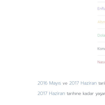
Enfl
Altın
Dola
Kon
Nas
2016
Mayıs
2017
Haziran
ve
tari
2017
Haziran
tarihine
kadar yaşan