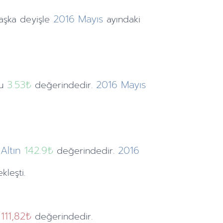
2016
Mayıs
aşka deyişle
ayındaki
3.53
₺
2016
Mayıs
ru
değerindedir.
Altın
142.9₺
2016
değerindedir.
kleşti.
111,82₺
değerindedir.