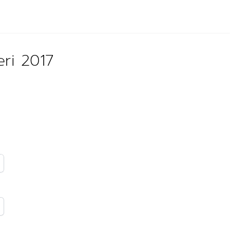
eri 2017