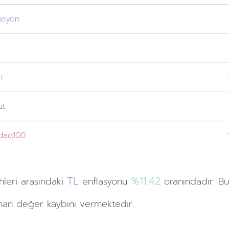
asyon
r
ut
daq100
TL
%11.42
hleri
arasındaki
enflasyonu
oranındadır. Bu
an değer kaybını vermektedir.