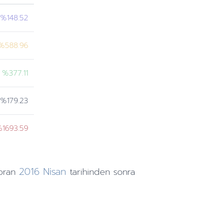
%148.52
%588.96
%377.11
%179.23
1693.59
2016
Nisan
oran
tarihinden
sonra