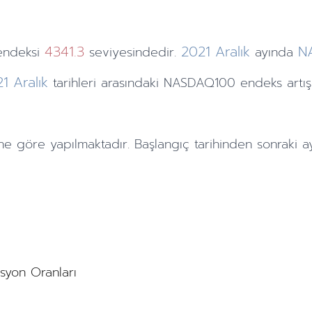
4341.3
2021
Aralık
N
endeksi
seviyesindedir.
ayında
21
Aralık
tarihleri arasındaki NASDAQ100 endeks artı
ne göre yapılmaktadır. Başlangıç tarihinden sonraki
a
asyon Oranları