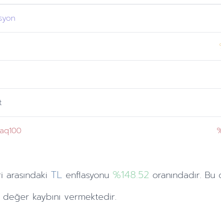
asyon
r
t
aq100
%
TL
%148.52
i
arasındaki
enflasyonu
oranındadır. Bu 
değer kaybını vermektedir.