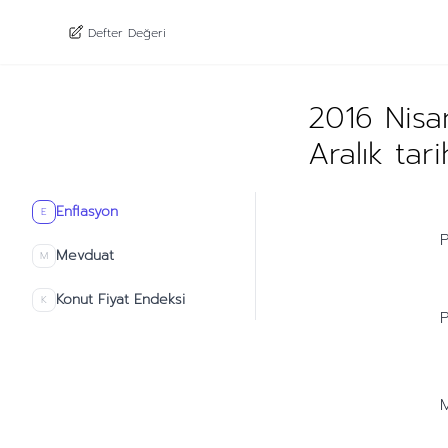
Defter Değeri
2016 Nisa
Aralık tar
Enflasyon
E
P
Mevduat
M
Konut Fiyat Endeksi
K
P
M