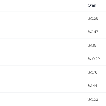
Oran
%0.58
%0.47
%1.16
%-0.29
%0.18
%1.44
%0.52