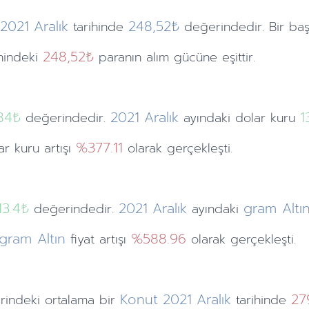
2021
Aralık
248,52₺
tarihinde
değerindedir. Bir ba
248,52₺
ihindeki
paranın alım gücüne eşittir.
84
₺
2021
Aralık
1
değerindedir.
ayındaki
dolar kuru
%377.11
lar kuru artışı
olarak gerçekleşti.
13.4₺
2021
Aralık
gram Altı
değerindedir.
ayındaki
gram Altın
%588.96
fiyat artışı
olarak gerçekleşti.
Konut
2021
Aralık
27
rindeki ortalama bir
tarihinde