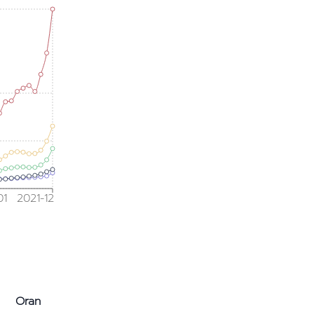
01
2021-12
Oran