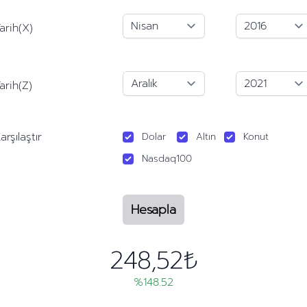
arih(X)
arih(Z)
arşılaştır
Dolar
Altın
Konut
Nasdaq100
Hesapla
248,52₺
%148.52