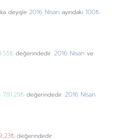
2016
Nisan
100₺
şka deyişle
ayındaki
3.55
₺
2016
Nisan
değerindedir.
ve
n
781.29₺
2016
Nisan
değerindedir.
9,23₺
değerindedir.