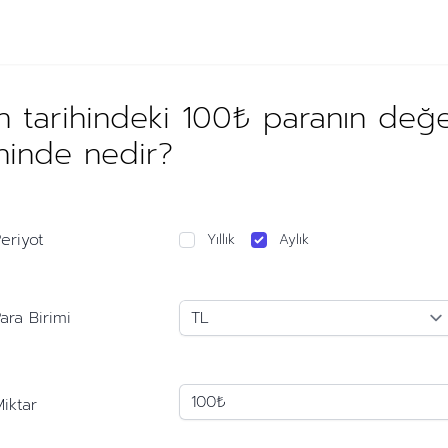
n tarihindeki 100₺ paranın değe
ihinde nedir?
eriyot
Yıllık
Aylık
ara Birimi
iktar