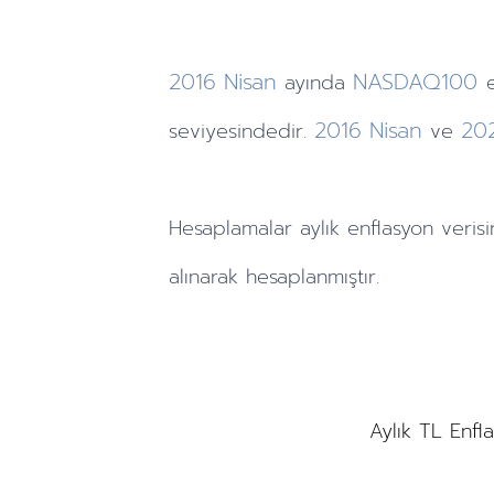
2016
Nisan
NASDAQ100
ayında
2016
Nisan
20
seviyesindedir.
ve
Hesaplamalar
aylık
enflasyon verisi
alınarak hesaplanmıştır.
Aylık TL Enfl