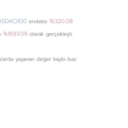
ASDAQ100
16320.08
endeksi
%1693.59
şı
olarak gerçekleşti.
ylarda
yaşanan değer kaybı baz