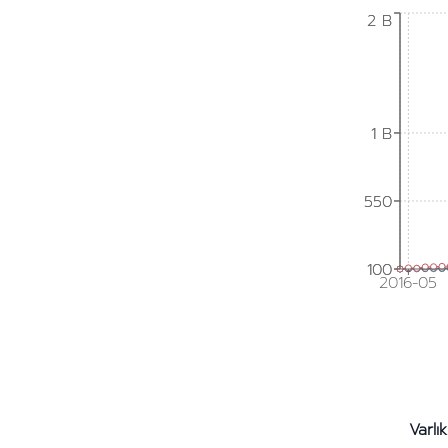
2 B
2 B
1 B
1 B
550
550
100
100
2016-05
Varlık