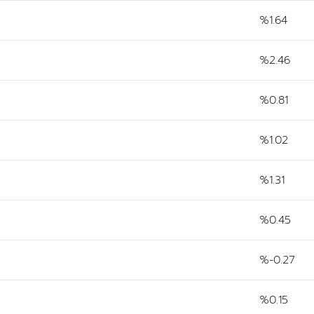
%1.64
%2.46
%0.81
%1.02
%1.31
%0.45
%-0.27
%0.15