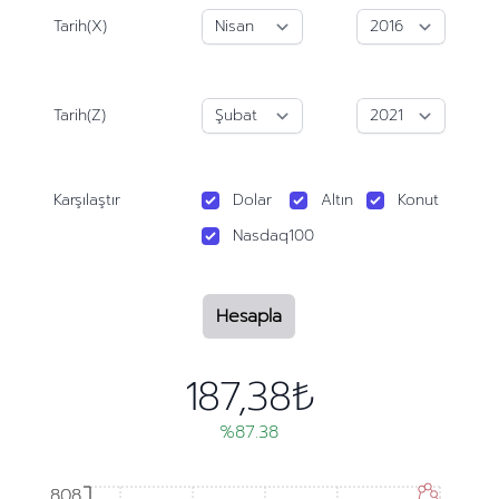
Tarih(X)
Tarih(Z)
Karşılaştır
Dolar
Altın
Konut
Nasdaq100
Hesapla
187,38₺
%87.38
808
808