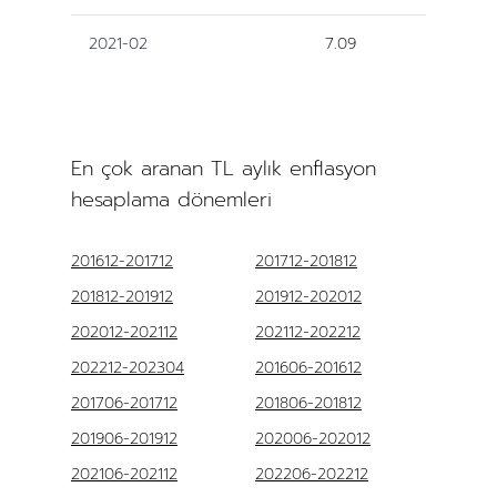
2021-02
7.09
En çok aranan TL aylık enflasyon
hesaplama dönemleri
201612-201712
201712-201812
201812-201912
201912-202012
202012-202112
202112-202212
202212-202304
201606-201612
201706-201712
201806-201812
201906-201912
202006-202012
202106-202112
202206-202212