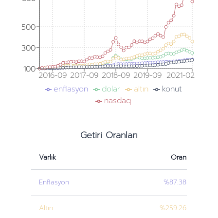
500
500
300
300
100
100
2016-09
2017-09
2018-09
2019-09
2021-02
enflasyon
dolar
altın
konut
nasdaq
Getiri Oranları
Varlık
Oran
Enflasyon
%87.38
Altın
%259.26