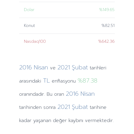
Dolar
%149.65
Konut
%82.51
Nasdaq100
%642.36
2016
Nisan
2021
Şubat
ve
tarihleri
TL
%87.38
arasındaki
enflasyonu
2016
Nisan
oranındadır. Bu oran
2021
Şubat
tarihinden
sonra
tarihine
kadar yaşanan değer kaybını vermektedir.