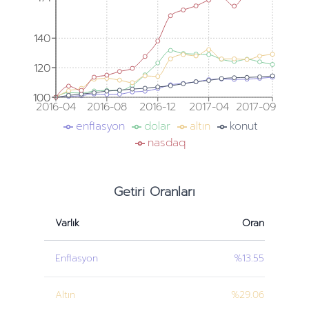
140
140
120
120
100
100
2016-04
2016-08
2016-12
2017-04
2017-09
enflasyon
dolar
altın
konut
nasdaq
Getiri Oranları
Varlık
Oran
Enflasyon
%13.55
Altın
%29.06