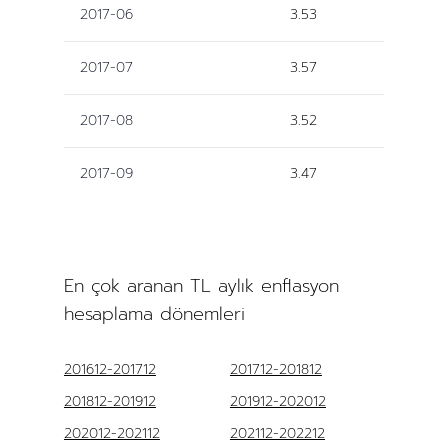
2017-06
3.53
2017-07
3.57
2017-08
3.52
2017-09
3.47
En çok aranan TL aylık enflasyon
hesaplama dönemleri
201612-201712
201712-201812
201812-201912
201912-202012
202012-202112
202112-202212