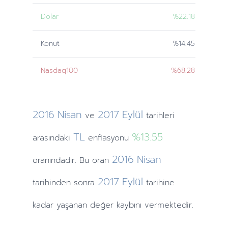
Dolar
%22.18
Konut
%14.45
Nasdaq100
%68.28
2016
Nisan
2017
Eylül
ve
tarihleri
TL
%13.55
arasındaki
enflasyonu
2016
Nisan
oranındadır. Bu oran
2017
Eylül
tarihinden
sonra
tarihine
kadar yaşanan değer kaybını vermektedir.