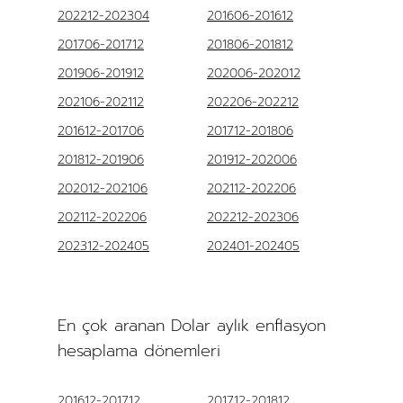
202212-202304
201606-201612
201706-201712
201806-201812
201906-201912
202006-202012
202106-202112
202206-202212
201612-201706
201712-201806
201812-201906
201912-202006
202012-202106
202112-202206
202112-202206
202212-202306
202312-202405
202401-202405
En çok aranan Dolar aylık enflasyon
hesaplama dönemleri
201612-201712
201712-201812