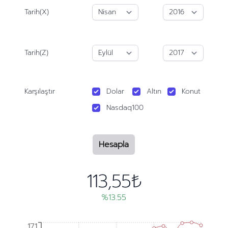
Tarih(X)
Tarih(Z)
Karşılaştır
Dolar
Altın
Konut
Nasdaq100
Hesapla
113,55₺
%13.55
171
171