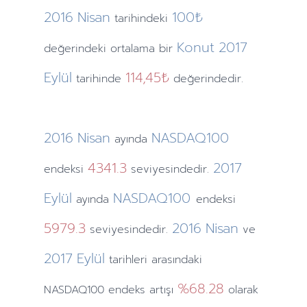
2016
Nisan
100₺
tarihindeki
Konut
2017
değerindeki ortalama bir
Eylül
114,45₺
tarihinde
değerindedir.
2016
Nisan
NASDAQ100
ayında
4341.3
2017
endeksi
seviyesindedir.
Eylül
NASDAQ100
ayında
endeksi
5979.3
2016
Nisan
seviyesindedir.
ve
2017
Eylül
tarihleri arasındaki
%68.28
NASDAQ100 endeks artışı
olarak