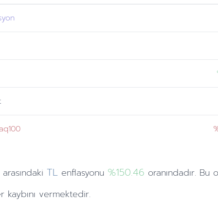
syon
t
aq100
%
TL
%150.46
arasındaki
enflasyonu
oranındadır. Bu 
 kaybını vermektedir.