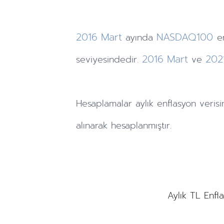
2016
Mart
NASDAQ100
ayında
e
2016
Mart
202
seviyesindedir.
ve
Hesaplamalar
aylık
enflasyon verisi
alınarak hesaplanmıştır.
Aylık TL Enfl