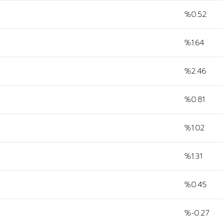
%0.52
%1.64
%2.46
%0.81
%1.02
%1.31
%0.45
%-0.27