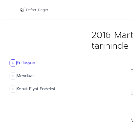
Defter Değeri
2016 Mart
tarihinde
Enflasyon
E
P
Mevduat
M
Konut Fiyat Endeksi
K
P
M