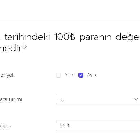
 tarihindeki 100₺ paranın değer
 nedir?
eriyot
Yıllık
Aylık
ara Birimi
iktar