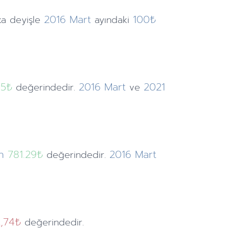
2016
Mart
100₺
ka deyişle
ayındaki
55
₺
2016
Mart
2021
değerindedir.
ve
n
781.29₺
2016
Mart
değerindedir.
,74₺
değerindedir.