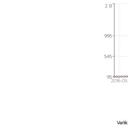
2 B
2 B
995
995
545
545
95
95
2016-05
Varlık