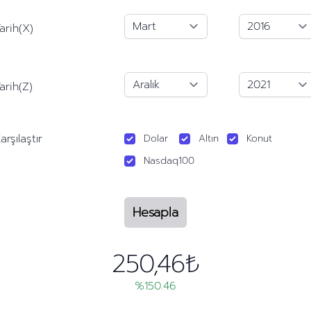
arih(X)
arih(Z)
arşılaştır
Dolar
Altın
Konut
Nasdaq100
Hesapla
250,46₺
%150.46