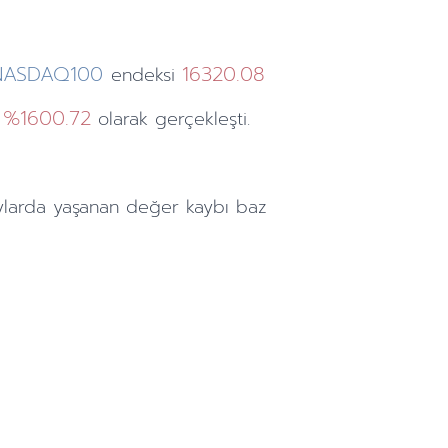
NASDAQ100
16320.08
endeksi
%1600.72
ı
olarak gerçekleşti.
ylarda
yaşanan değer kaybı baz