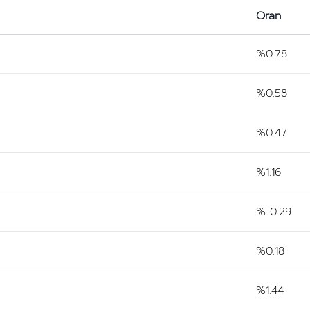
Oran
%0.78
%0.58
%0.47
%1.16
%-0.29
%0.18
%1.44