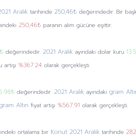
2021
Aralık
250,46₺
tarihinde
değerindedir. Bir baş
250,46₺
hindeki
paranın alım gücüne eşittir.
₺
2021
Aralık
13.
değerindedir.
ayındaki
dolar kuru
%367.24
u artışı
olarak gerçekleşti.
16.98₺
2021
Aralık
gram Altı
değerindedir.
ayındaki
gram Altın
%567.91
fiyat artışı
olarak gerçekleşti.
Konut
2021
Aralık
282
indeki ortalama bir
tarihinde