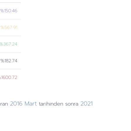
%150.46
%567.91
%367.24
%182.74
1600.72
2016
Mart
2021
oran
tarihinden
sonra