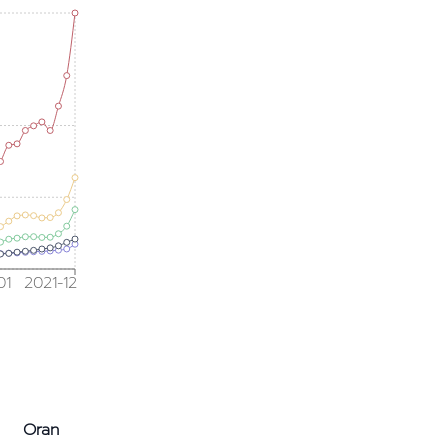
01
2021-12
Oran