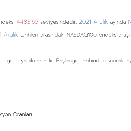
4483.65
2021
Aralık
ndeksi
seviyesindedir.
ayında
1
Aralık
tarihleri arasındaki NASDAQ100 endeks artış
ne göre yapılmaktadır. Başlangıç tarihinden sonraki
a
asyon Oranları