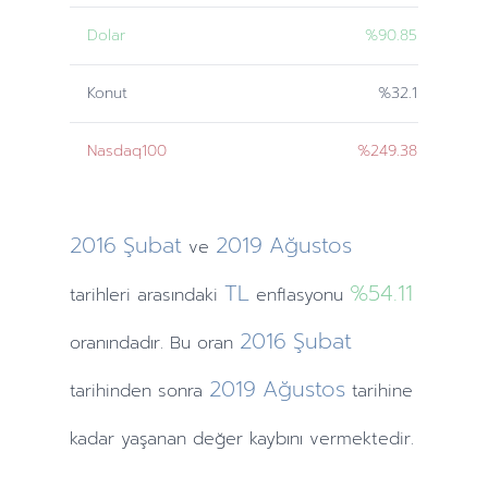
Dolar
%90.85
Konut
%32.1
Nasdaq100
%249.38
2016
Şubat
2019
Ağustos
ve
TL
%54.11
tarihleri
arasındaki
enflasyonu
2016
Şubat
oranındadır. Bu oran
2019
Ağustos
tarihinden
sonra
tarihine
kadar yaşanan değer kaybını vermektedir.