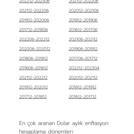
202212-202306
202112-202206
202112-202206
202012-202106
201912-202006
201812-201906
201712-201806
201612-201706
202206-202212
202106-202112
202006-202012
201906-201912
201806-201812
201706-201712
201606-201612
202212-202304
202112-202212
202012-202112
201912-202012
201812-201912
201712-201812
201612-201712
En çok aranan Dolar aylık enflasyon
hesaplama dönemleri