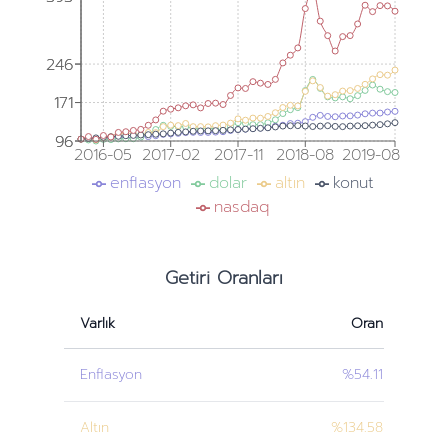
246
246
171
171
96
96
2016-05
2017-02
2017-11
2018-08
2019-08
enflasyon
dolar
altın
konut
nasdaq
Getiri Oranları
Varlık
Oran
Enflasyon
%54.11
Altın
%134.58