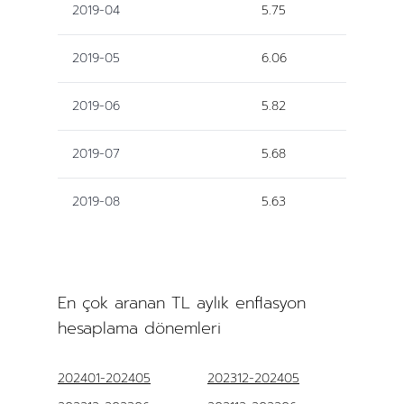
2019-04
5.75
2019-05
6.06
2019-06
5.82
2019-07
5.68
2019-08
5.63
En çok aranan TL aylık enflasyon
hesaplama dönemleri
202401-202405
202312-202405