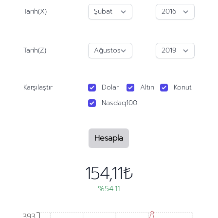
Tarih(X)
Tarih(Z)
Karşılaştır
Dolar
Altın
Konut
Nasdaq100
Hesapla
154,11₺
%54.11
393
393