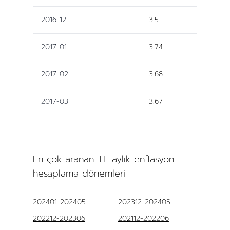
2016-12
3.5
2017-01
3.74
2017-02
3.68
2017-03
3.67
En çok aranan TL aylık enflasyon
hesaplama dönemleri
202401-202405
202312-202405
202212-202306
202112-202206