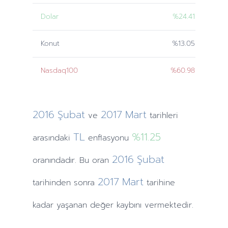
Dolar
%24.41
Konut
%13.05
Nasdaq100
%60.98
2016
Şubat
2017
Mart
ve
tarihleri
TL
%11.25
arasındaki
enflasyonu
2016
Şubat
oranındadır. Bu oran
2017
Mart
tarihinden
sonra
tarihine
kadar yaşanan değer kaybını vermektedir.