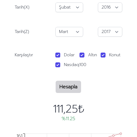
Tarih(X)
Tarih(Z)
Karşılaştır
Dolar
Altın
Konut
Nasdaq100
Hesapla
111,25₺
%11.25
161
161